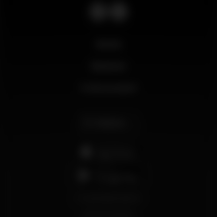
Novità
Business
Il mio account
Italiano
support@wikinight.eu
Termini e Condizioni