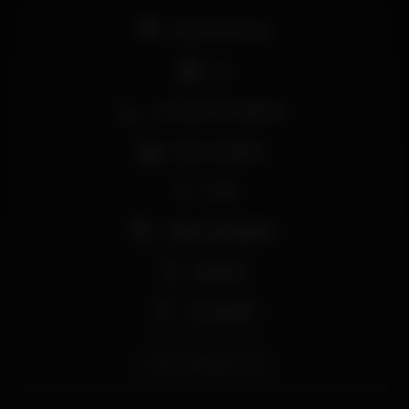
Pista de dança
DJ
Zona de fumadores
Bar completo
Wi-fi
Vista privilegiada
Karaoke
Cerveja €1
live
karaoke
dj