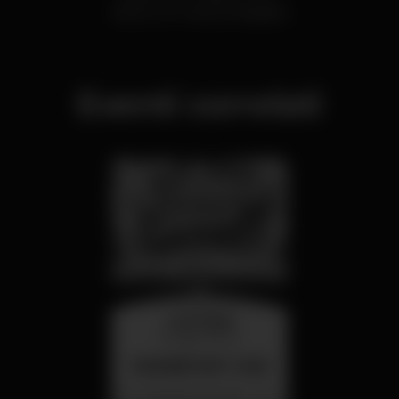
Bares com vista privilegiada
Eventi correlati
mercoledì
26 ago 23:00
SUMMER FEST 2026
Localização Secreta - Por anunciar