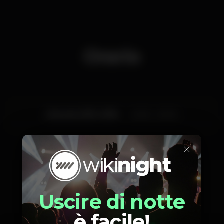
Orario
Giovedì, 15/11, 2018
22:30 - 03:00
×
Foto
Uscire di notte
è facile!