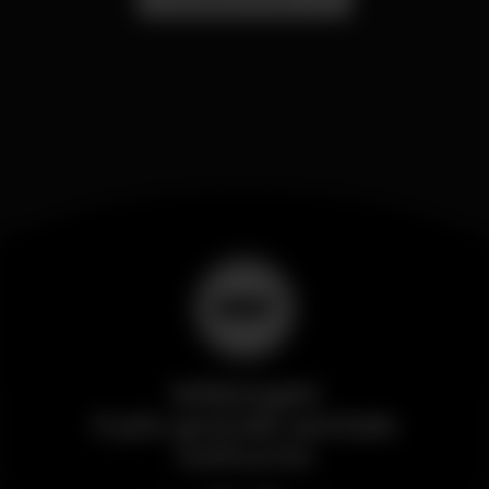
Wikinight
Il più grande portale
notturno