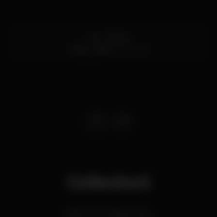
Estr. Gibalta
Caxias,
Lisboa
2760-062
Collezioni
Bares com Happy Hours