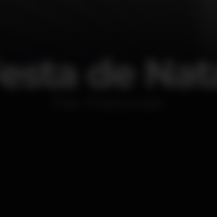
esta de Nat
Bar
Eskina Snooker