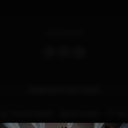
Evento concluso
Agradeçimento a todos os clientes.
Zona de fumadores
Bar completo
Wi-fi