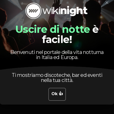
×
natal
oeiras
eskina
Uscire di notte
è
facile!
Orario
Benvenuti nel portale della vita notturna
in Italia ed Europa.
Ti mostriamo discoteche, bar ed eventi
nella tua città.
Ok 👍
Venerdì, 14/12, 2018
20:00 - 02:00