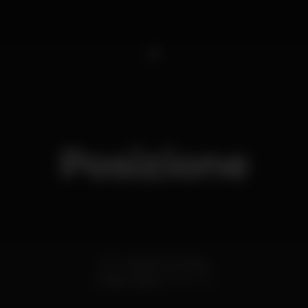
1
Posizione
R. Fundição de Oeiras
Oeiras,
Lisboa
2780-057