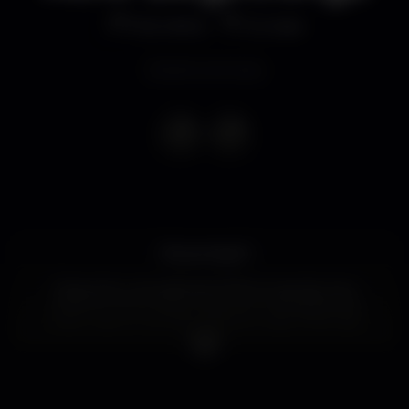
Discoteca
Europa
Evento concluso
Boas amigos!!
Depois de uma saída de 2019 em grande, aqui
voltamos nós á carga cheios de novas ideias para
iniciar mais um ano das aditivas Freaky Fiction @
Europa.