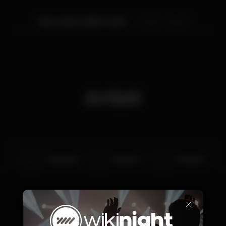
Mercoledì, 08/01, 2020
23:00 - 04:00
Artisti
Tryambaka
Sharyhvar
Kendown
×