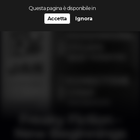
Cerca...
Questa pagina è disponibile in
Accetta
Ignora
Freaky Fiction -
New Beginnings