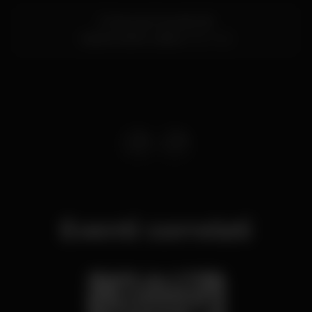
R. Nova do Carvalho 18
Cais do Sodré,
Lisboa
1200-052
Eventi correlati