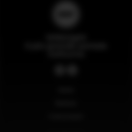
Wikinight
Il più grande portale
notturno
Novità
Business
Il mio account