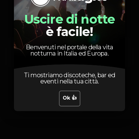
Prezzi
Uscire di notte
è facile!
5
Entrada
Benvenuti nel portale della vita
Depois das
notturna in Italia ed Europa.
00h00
Ti mostriamo discoteche, bar ed
eventi nella tua città.
Ok 👍
Foto