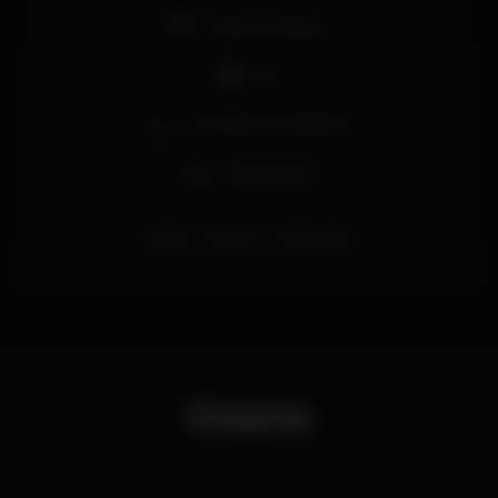
Pista de dança
DJ
Zona de fumadores
Acesso fácil
lisboa
europa
freakynight
Orario