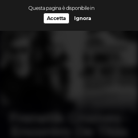
Cerca...
Questa pagina è disponibile in
Accetta
Ignora
Frenetik Grooves -
Encontro De Titãs