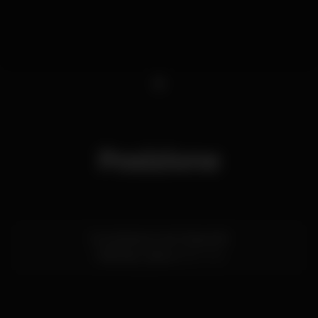
1
Posizione
Rua Noberto de Oliveira 18
Odivelas,
Lisboa
2675-416