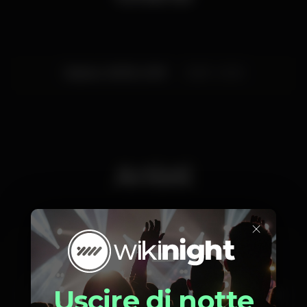
Frenetik Grooves.
Sabato, 30/03, 2019
23:59 - 12:00
Artisti
×
D-Unity
Du'Art
Barata
Uscire di notte
Natalino Nunes
Oscar Baia
Arvvela