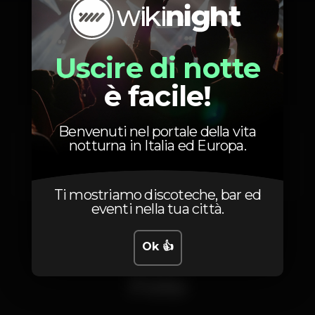
Prezzi
Uscire di notte
è facile!
12
Elas
Benvenuti nel portale della vita
-
notturna in Italia ed Europa.
12
Eles
-
Ti mostriamo discoteche, bar ed
eventi nella tua città.
Ok 👍
Foto