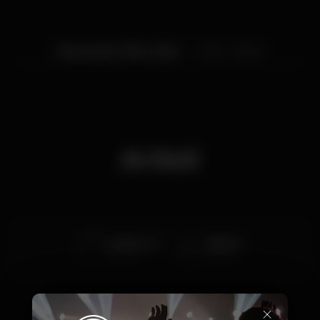
Mercoledì, 31/10, 2018
23:30 - 06:00
Artisti
DJ Burnout
Bdasilva
Wonder
Wonder
×