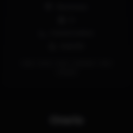
Pista de dança
DJ
Zona de fumadores
Acesso fácil
lisboa
santos
urban
urbanbeach
lisbon
halloween
Orario