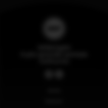
Wikinight
Il più grande portale
notturno
Novità
Business