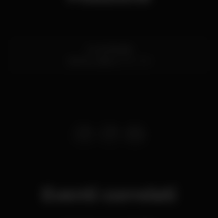
Av. de Brasília
Santos,
Lisboa
1200-109
Eventi correlati