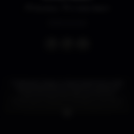
Discoteca
K Urban Beach
Evento concluso
O Halloween chegou, e nós prometemos-te a noite
mais assustadora do ano! Cheia de surpresas, boa
música, às quais já estás habituado! Abrimos a
Wonder para ti e para os teus amigos, por isso traz as
tuas melhores fantasias e não te esqueças, chega
cedo e garante a tua noite de Halloween!
Quem for mascarado recebe um shot!
ENTRADA PELA WONDER!