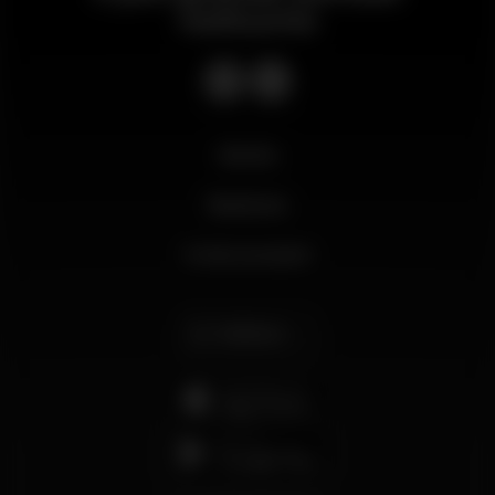
notturno
Novità
Business
Il mio account
Italiano