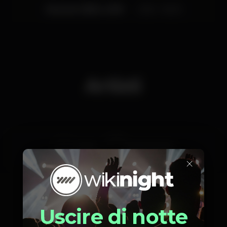
Giovedì, 18/04, 2019
23:55 - 06:00
Artisti
Dresh
Pedro Garrido
×
Uscire di notte