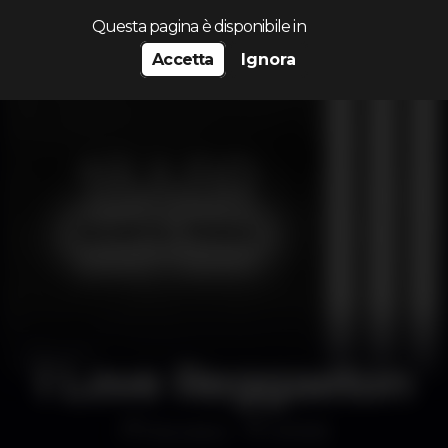
Cerca...
Questa pagina è disponibile in
Accetta
Ignora
I Love Reggaeton
Discoteca
MOME