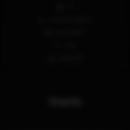
DJ
Zona de fumadores
Bar completo
Wi-fi
Acesso fácil
Orario