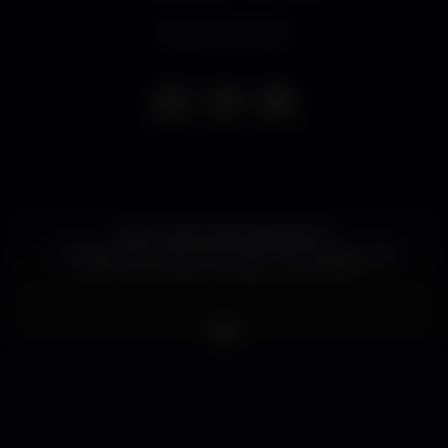
Evento concluso
Y si el pueblo pide Reggaetón ?
O feriado faz-nos entrar de fim-de-semana mais
cedo, quinta-feira tem salero no MOME ??