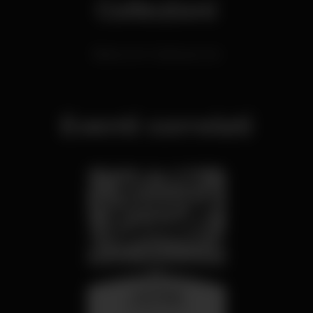
Collezioni
Bares com música ao vivo
Eventi correlati
mercoledì
26 ago 23:00