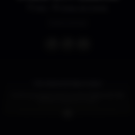
Altro
Museu do Oriente
Evento concluso
JIYA, Festival da Índia em Lisboa
Evento que visa promover as Artes Clássicas da Índia
focando na dança e musica.
Patrocinado pela EMBAIXADA DA ÍNDIA EM
LISBOA
Com o Apoio da FUNDAÇÃO MUSEU ORIENTE,
ASSOCIAÇÃO AMIZADE PORTUGAL ÍNDIA E CASA