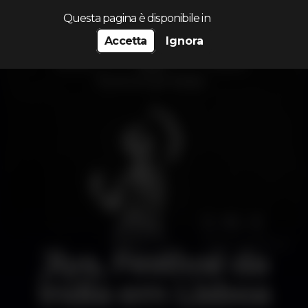
Cerca...
Questa pagina è disponibile in
Accetta
Ignora
Jiya, Festival da
Índia em Lisboa