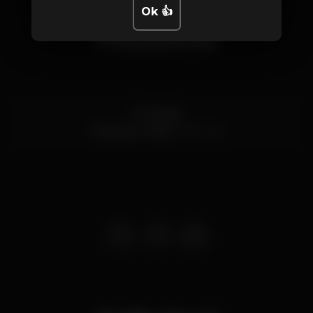
Ok 👍
Posizione
Av. Brasília
Alcântara,
Lisboa
1350-352