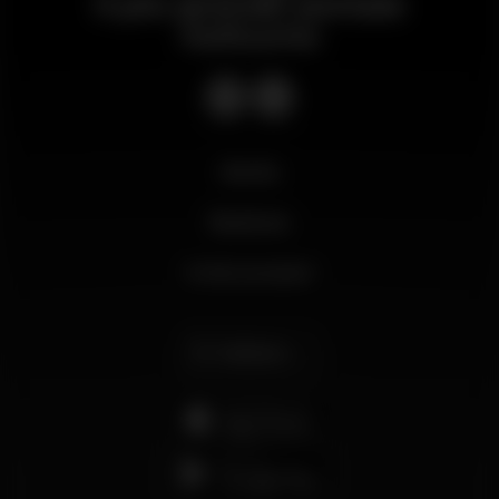
Il più grande portale
notturno
Novità
Business
Il mio account
Italiano