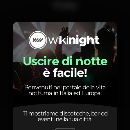
Foto
Ou MD na nossa página do FB.
×
Uscire di notte
è facile!
Benvenuti nel portale della vita
notturna in Italia ed Europa.
Ti mostriamo discoteche, bar ed
1
eventi nella tua città.