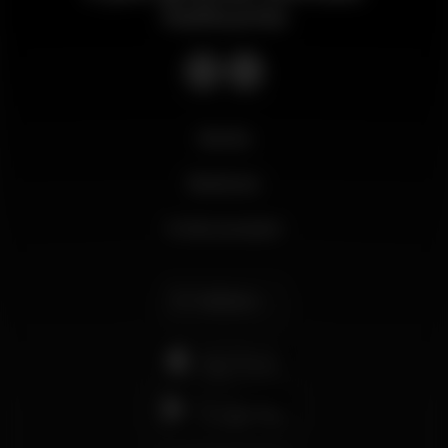
notturno
Novità
Business
Il mio account
Italiano