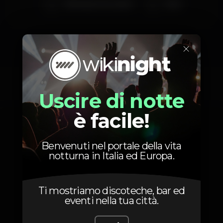
WiseGuys From Lisbon
Dexx
×
Foto
Uscire di notte
è facile!
Benvenuti nel portale della vita
notturna in Italia ed Europa.
Ti mostriamo discoteche, bar ed
eventi nella tua città.