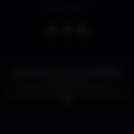
Evento concluso
Com o carnaval à porta o Kremlin não podia deixar
de assinalar esta data com o que melhor sabe fazer,
festas em grande!
Neste dia muito especial o cartaz é de luxo e
directamente de Italia chegam os Neverdogs. Com
uma extensa carreira de sucesso que arrancou na
noite de Florença, Tommy Paone e Marco De
Gregoria chegam para abanar Lisboa em força.
Os reforços do cartaz sao bem conhecidos de todos
nós e podemos afirmar com toda a certeza que já
são prata da casa. Dub Tiger, WiseGuys e Dexx.
Como queremos fazer deste dia uma data