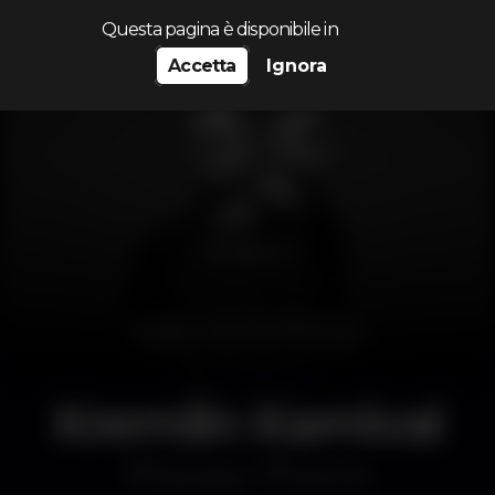
Cerca...
Questa pagina è disponibile in
Accetta
Ignora
Kremlin Karnival
Discoteca
Kremlin