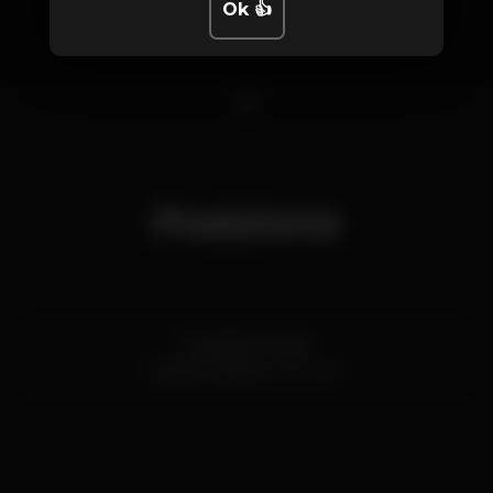
Ok 👍
1
Posizione
Escadinhas Praia
Santos,
Lisboa
1200-869