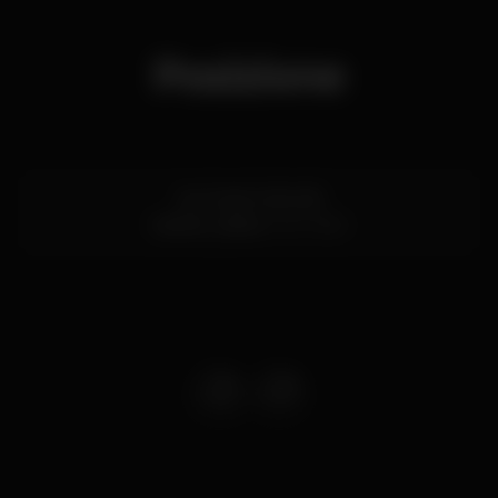
Posizione
Av. 24 de Julho 66
Santos,
Lisboa
1200-869