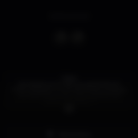
Evento concluso
Galera,
Este Sábado temos mais uma grande festa de
FUNK e Reggaeton no Art Lisbon! Estão preparados
para descer até ao chão e cantar todas aquelas
músicas que adoras? ??
Pista de dança