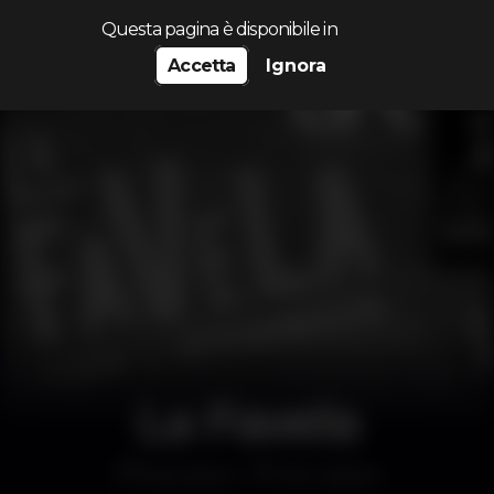
Cerca...
Questa pagina è disponibile in
Accetta
Ignora
La Favela
Discoteca
Art Lisbon