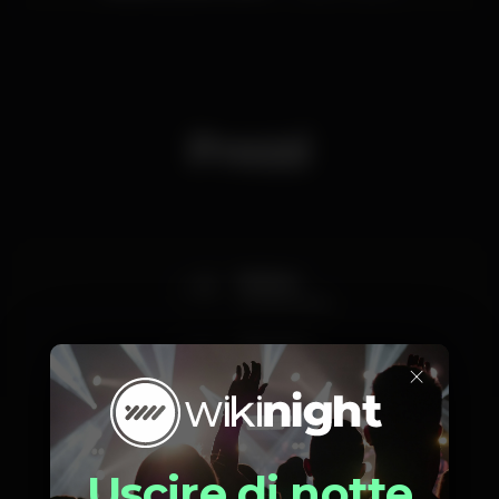
Prezzi
8
Mulher
consumíveis
12
Homem
×
consumíveis
Uscire di notte