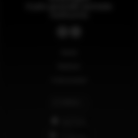
Il più grande portale
notturno
Novità
Business
Il mio account
Italiano