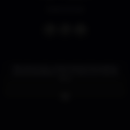
Evento concluso
Misturámos tudo , juntámos stickers, face painting,
pessoas desinibidas e tudo no melhor pré-noite de
Lisboa.