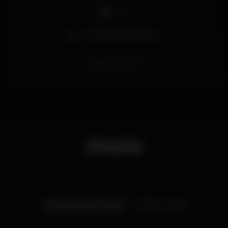
DJ
Zona de fumadores
studio
santos
Orario
Giovedì, 06/09, 2018
22:00 - 04:00