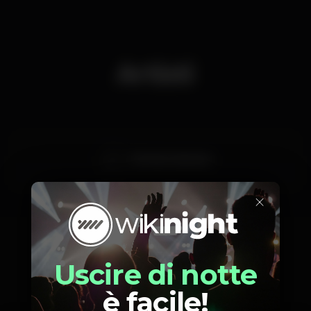
Artisti
DJ Pedro Machado
×
Foto
Uscire di notte
è facile!