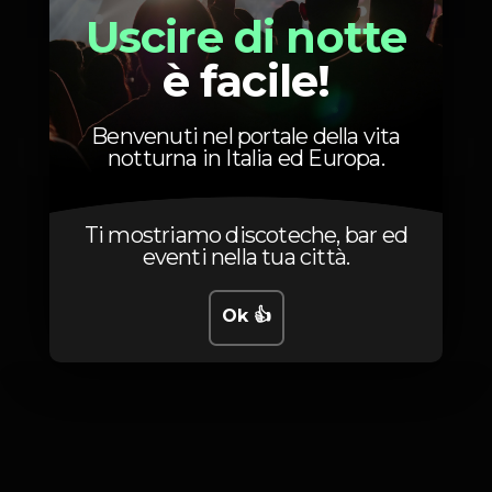
12
2ªFase
Uscire di notte
15
è facile!
3ªFase
20
À
Benvenuti nel portale della vita
Porta
notturna in Italia ed Europa.
Ti mostriamo discoteche, bar ed
eventi nella tua città.
Foto
Ok 👍