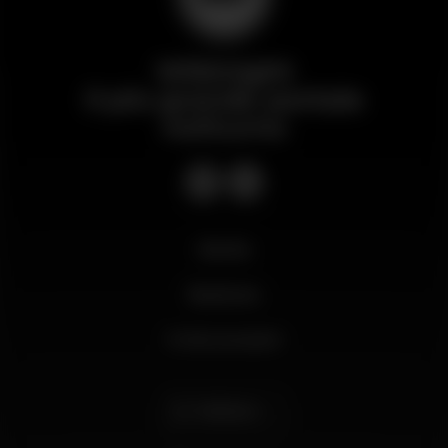
Wikinight
Il più grande portale
notturno
Novità
Business
Il mio account
Italiano