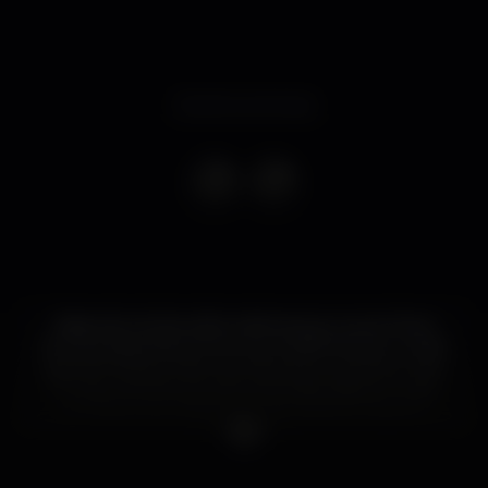
Evento concluso
Sabendo nós da velha máxima que o que é bom
termina depressa, temos na consciência que o verão
estando ainda a meio, irá embora já no próximo mês.
Por isso, escolhemos para esta despedida do verão
um leque de artistas que não deixará ninguém
indiferente.