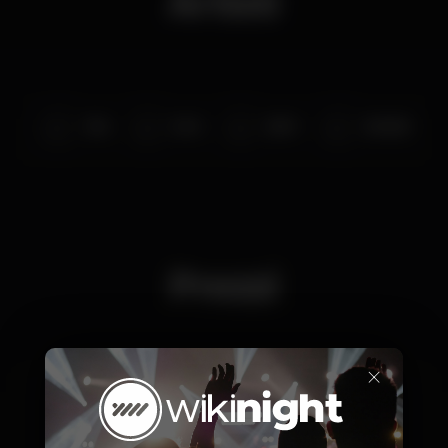
Artisti
TBA
NOX
HERT
3NGINE
Prezzi
×
10
1ªFase