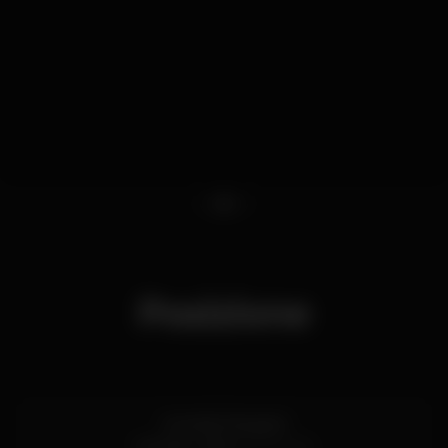
1
2
3
Posizione
Avenida Marginal
Parede,
Lisboa
2775-239