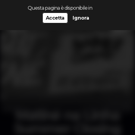
Cerca...
Questa pagina è disponibile in
Accetta
Ignora
Matiné na Linha
Summer Closing