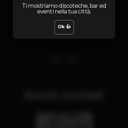
Ti mostriamo discoteche, bar ed
Avenida de Sintra
eventi nella tua città.
Alcabideche,
Lisboa
2755-008
Ok 👍
Eventi correlati