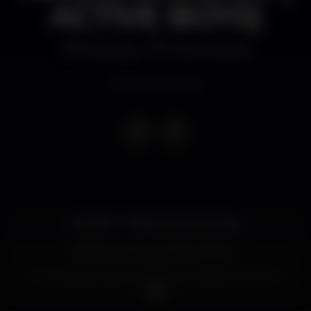
ACTIVE BOYS)
Discoteca
Folha Cascais
Evento concluso
🔥 SPIRIT – Mega Final de Aulas 🔥
Dia 5 de Junho no Folha Cascais ⚡
Com presença especial de 🔥 MORENO (ACTIVE
BOYS) 🔥