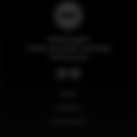
Wikinight
Il più grande portale
notturno
Novità
Business
Il mio account