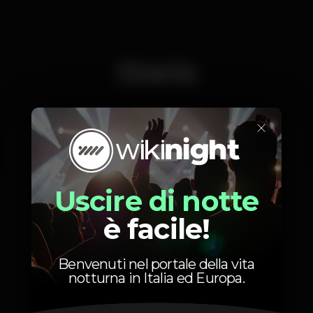
Orario
×
Venerdì, 05/06
23:59 - 06:00
Uscire di notte
è facile!
Posizione
Benvenuti nel portale della vita
notturna in Italia ed Europa.