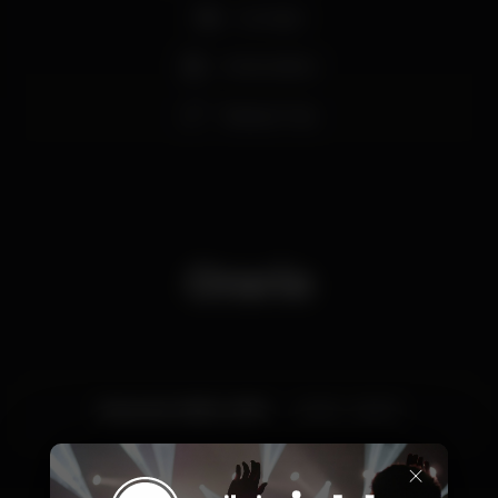
Lounge
Aniversários
Espaço Gay
Orario
Venerdì, 18/10, 2019
23:00 - 06:00
×