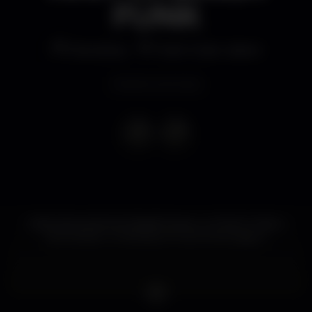
FUNK
Discoteca
Posh Club Lisbon
Evento concluso
Anitta diva rainha do Brasil! Arrasou no Rock In Rio e
vamos fazer uma festa em sua homenagem.