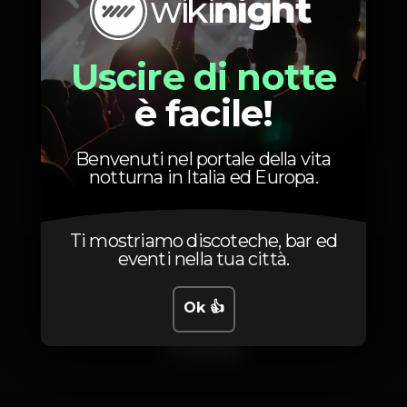
Prezzi
Uscire di notte
è facile!
Benvenuti nel portale della vita
5
GUEST PROMOCIONAL
notturna in Italia ed Europa.
INCLUSO 1 DRINK ATÉ -
01:30H
Ti mostriamo discoteche, bar ed
eventi nella tua città.
Ok 👍
Foto