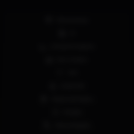
Pista de dança
DJ
Zona de fumadores
Bar completo
Wi-fi
Acesso fácil
Máquina de tabaco
Privados
Vista privilegiada