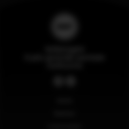
Wikinight
Il più grande portale
notturno
Novità
Business
Il mio account