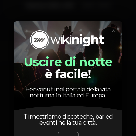
Martedì, 02/04, 2019
22:00 - 03:00
×
Foto
Uscire di notte
è facile!
Benvenuti nel portale della vita
notturna in Italia ed Europa.
Ti mostriamo discoteche, bar ed
eventi nella tua città.