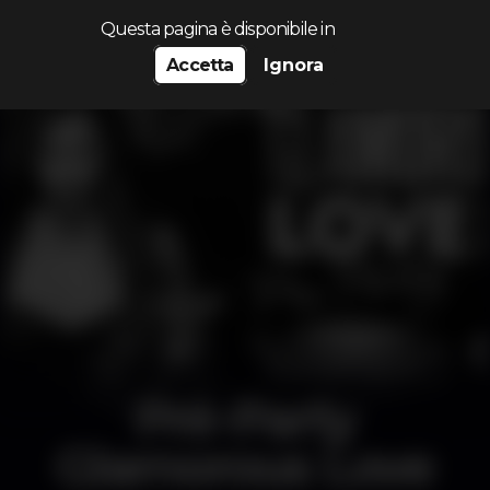
Cerca...
Questa pagina è disponibile in
Accetta
Ignora
Pré-Party
Glamorous Love