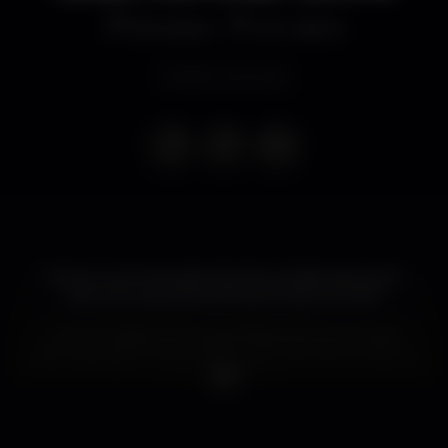
Discoteca
Art Lisbon
Evento concluso
Temos o enorme gosto de o/a convidar para a pré-
party da nossa grande festa de dia 5 de Abril.
Como é habitual, as nossas festas de terça á noite
são realizadas no Art Lisbon, na Av. 24 Julho nº 66 em
Santos (Lisboa).
Esta terça feira tem um gostinho especial pois
iremos sortear 1 entrada dupla para a nossa festa no