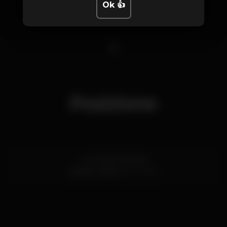
Ok 👍
1
Posizione
Av. 24 de Julho 66
Santos,
Lisboa
1200-869