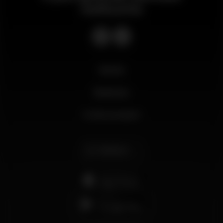
notturno
Novità
Business
Il mio account
Italiano