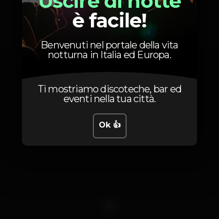
Uscire di notte
è facile!
Foto
Benvenuti nel portale della vita
notturna in Italia ed Europa.
Ti mostriamo discoteche, bar ed
eventi nella tua città.
Ok 👍
1