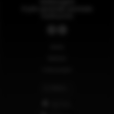
Wikinight
Il più grande portale
notturno
Novità
Business
Il mio account
Italiano