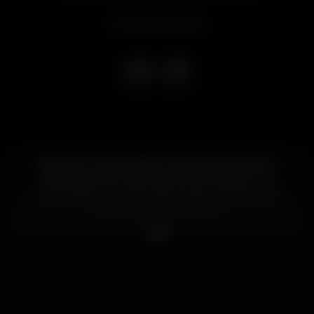
Evento concluso
Depois do último sábado, não podemos voltar a
dizer que esta é mais uma noite de Reflux no
Urban Beach, a única coisa que se mantém é de
facto a boa música e o bom ambiente, porque o
resto vais ter de ver por ti!
Melhor Sábado, na melhor casa de Lisboa!
Para entradas consultar RPs.
A nossa página:
www.facebook.com/refluxurbanbeach