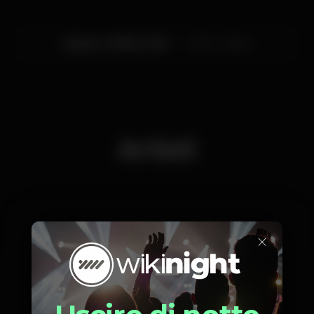
Sabato, 03/08, 2019
23:30 - 06:00
Artisti
Pedrinho
Master G
×
Pista Bar
Box