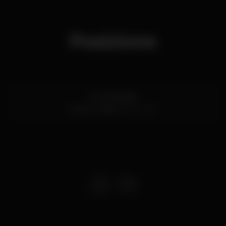
Posizione
Av. de Brasília
Santos,
Lisboa
1200-109