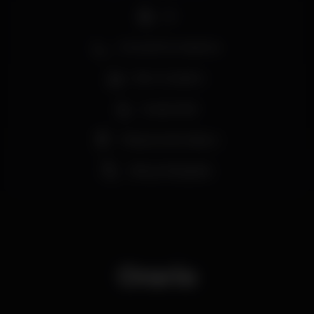
DJ
Zona de fumadores
Bar completo
Acesso fácil
Máquina de tabaco
Vista privilegiada
Orario