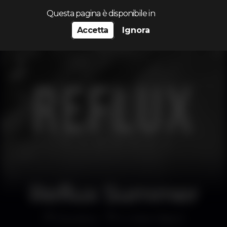
Cerca...
Questa pagina è disponibile in
Accetta
Ignora
Reflux Summer
Discoteca
K Urban Beach