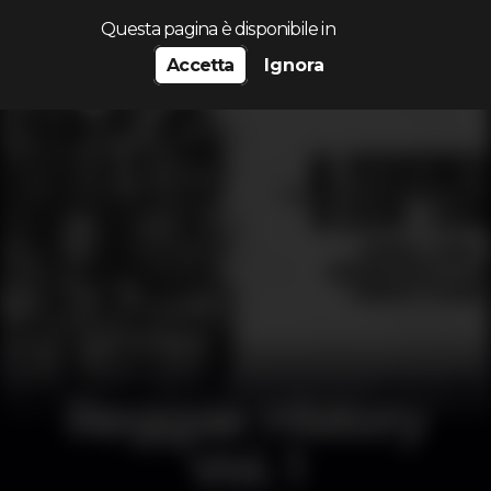
Cerca...
Questa pagina è disponibile in
Accetta
Ignora
Reggae History
Vol. 1