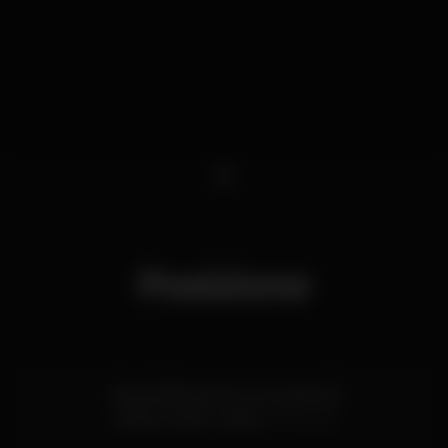
1
Posizione
Cais da Ribeira Nova, Armazém B
Cais do Sodré,
Lisboa
1200-109