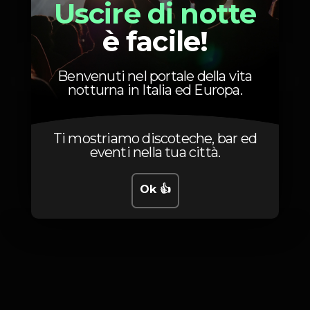
Uscire di notte
è facile!
5
Entrada
Benvenuti nel portale della vita
notturna in Italia ed Europa.
Ti mostriamo discoteche, bar ed
eventi nella tua città.
Foto
Ok 👍