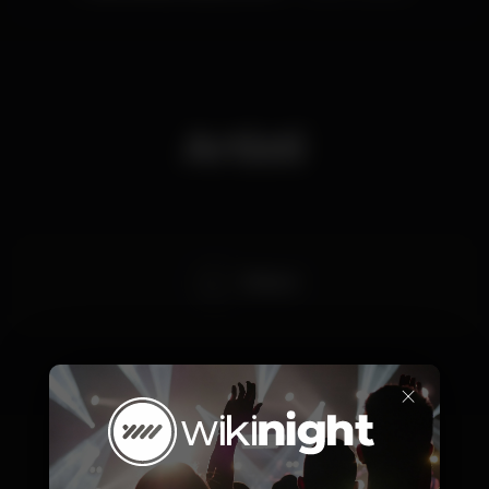
Artisti
911 Band
×
Prezzi