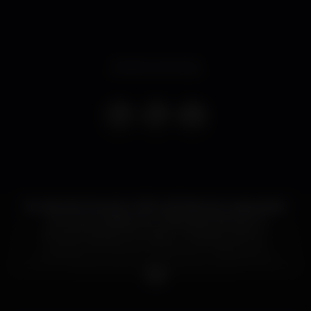
Evento concluso
No dia 6 de Fevereiro 2019, a 911 Band em associação
com a Soundsgood e o Bleza apresentam a
primeira edição do projecto “Reggae History”,
projecto de tributo a historia do reggae que
pretende tornar se num encontro mensal para
todos os amantes de boa música.
Esta primeira edição terá ainda mais significado por