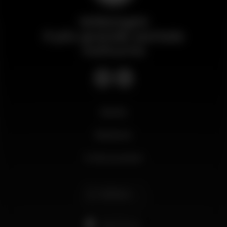
Wikinight
Il più grande portale
notturno
Novità
Business
Il mio account
Italiano