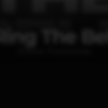
Ring The Bel
Discoteca
Kubo [Encerrado]