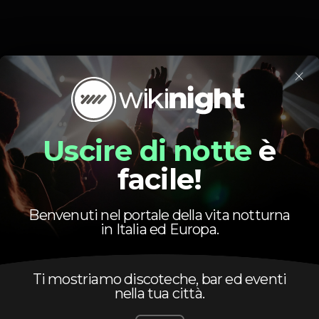
×
Evento concluso
Uscire di notte
è
facile!
Benvenuti nel portale della vita notturna
in Italia ed Europa.
DJ
Party
Ti mostriamo discoteche, bar ed eventi
nella tua città.