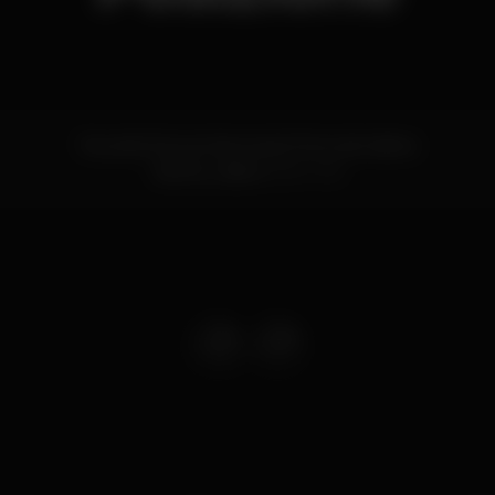
Rua da Cintura Interna do Porto de Lisboa
Santos,
Lisboa
1200-109