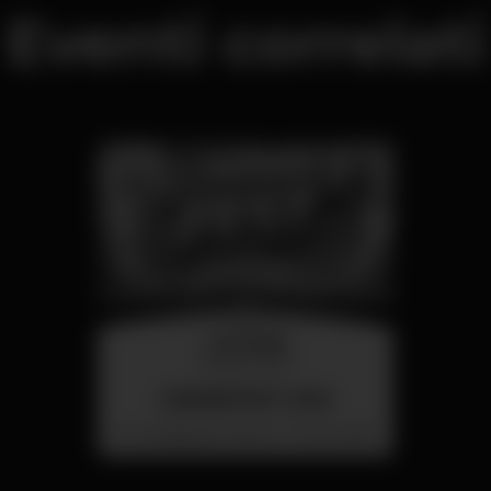
Eventi correlati
mercoledì
26 ago 23:00
SUMMER FEST 2026
Localização Secreta - Por anunciar