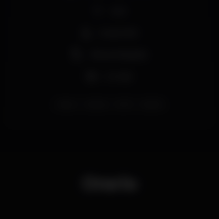
Wi-fi
Acesso fácil
Vista privilegiada
Lounge
lisboa
rooftop
2020
SkyBar
Orario