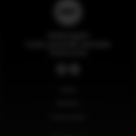
Wikinight
Il più grande portale
notturno
Novità
Business
Il mio account