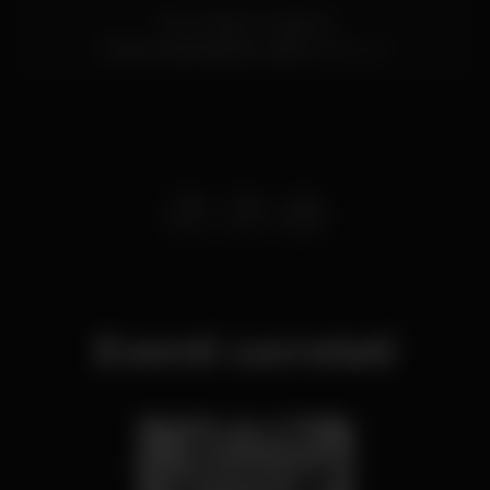
Av. D. João II 27, piso 16
Parque das Nações,
Lisboa
1990-221
Eventi correlati