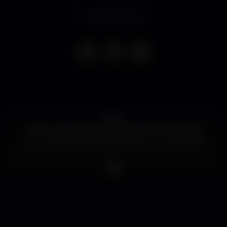
Evento concluso
2020!
Vamos comemorar este momento tão especial e
criar uma experiência inesquecível com as pessoas
mais COOL da nossa vida no Skybar Rooftop FIL!!