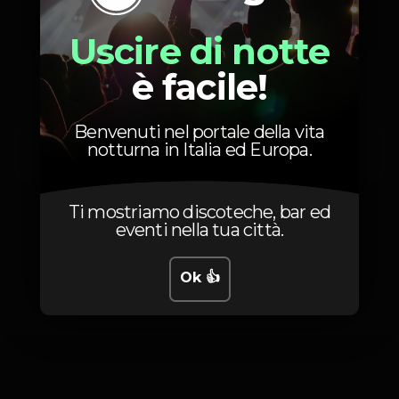
50
Festa
Uscire di notte
grupo de 10
è facile!
115
Jantar + Festa
individual
Benvenuti nel portale della vita
105
Jantar + Festa
notturna in Italia ed Europa.
grupo de 10
Ti mostriamo discoteche, bar ed
eventi nella tua città.
Ok 👍
Foto