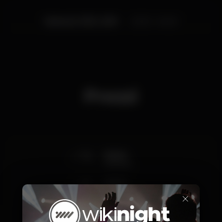
Martedì, 31/12, 2019
20:30 - 04:00
Prezzi
75
Jantar
individual
65
Jantar
×
grupo de 10
60
Festa
individual