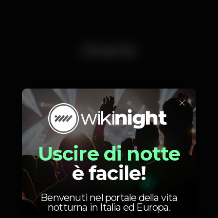
Orario
×
Giovedì, 06/12, 2018
22:00 - 00:30
Uscire di notte
è facile!
Foto
Benvenuti nel portale della vita
notturna in Italia ed Europa.