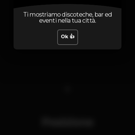
Ti mostriamo discoteche, bar ed
eventi nella tua città.
Ok 👍
1
Posizione