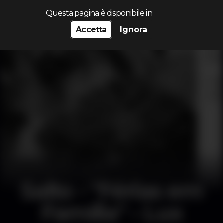
Cerca...
Questa pagina è disponibile in
Accetta
Ignora
Salto - "Férias em
Família" - Lux