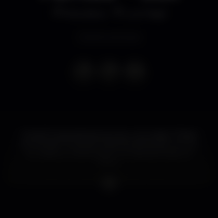
Discoteca
Lux Frágil
Evento concluso
Os SALTO apresentam ao vivo o novo disco "Férias
em Família" no próximo dia 6 de dezembro no Lux,
em Lisboa e 2 de fevereiro na Casa da Música no
Porto.
O novo disco de originais foi editado a 26 de outubro
e conta com 9 temas, dos quais os singles "Rio Seco"
e "Teorias".