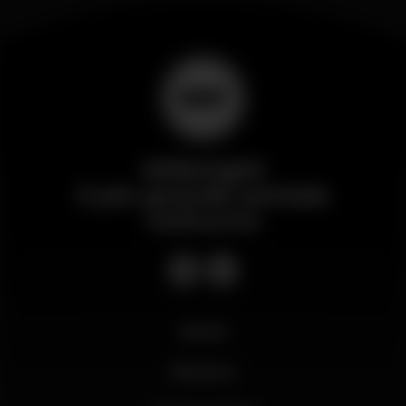
Wikinight
Il più grande portale
notturno
Novità
Business