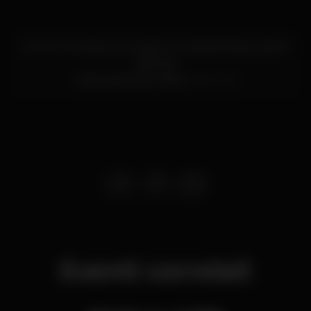
Av. Inf. D. Henrique, armazém A, Cais da Pedra a Santa
Apolónia
Santa Apolónia,
Lisboa
1950-376
Eventi correlati