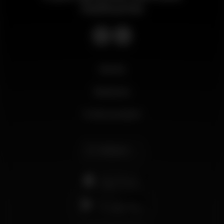
notturno
Novità
Business
Il mio account
Italiano