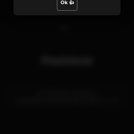
Ok 👍
1
2
Posizione
Av. Infante Dom Henrique 6
Terminal de Cruzeiros de Lisboa,
Lisboa
1100-281