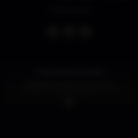
Evento concluso
O maior Santódromo de Lisboa
Neste baile turbina-se de corpo e alma!
E já aí está à porta TANTA festa, aguentas-te à
bomboca?!