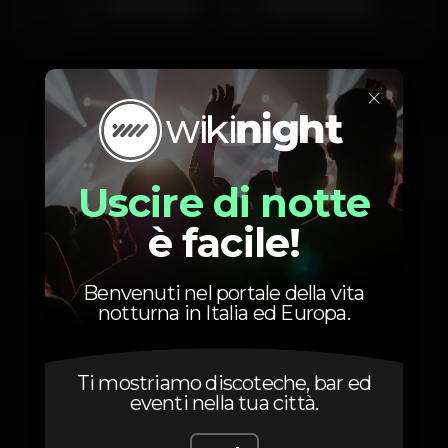
Mónica Sintra
André Henriques
01/06 - Arraial NIT
02/06 - Churrasquinho
×
Foto
Uscire di notte
è facile!
Benvenuti nel portale della vita
notturna in Italia ed Europa.
Ti mostriamo discoteche, bar ed
eventi nella tua città.