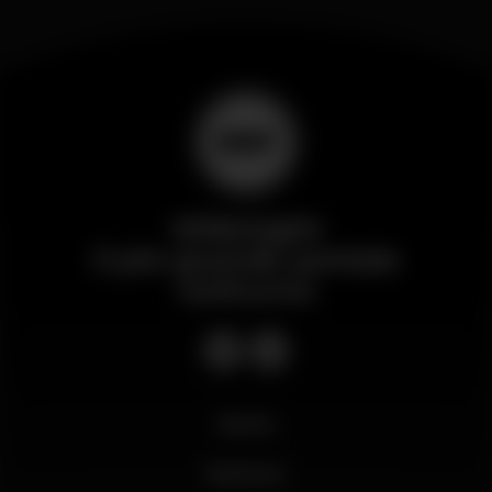
Wikinight
Il più grande portale
notturno
Novità
Business