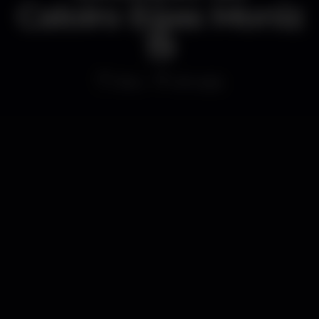
Caloiro Egas Moniz
19
Altro
Almada