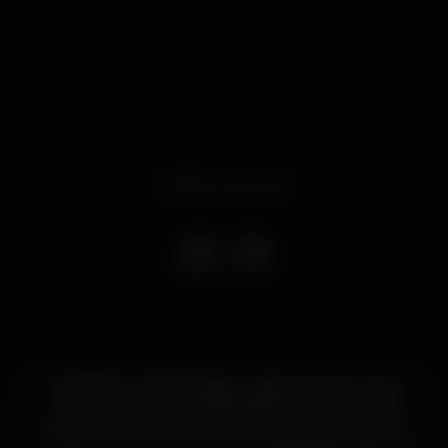
Evento concluso
UI! PAROU TUDO! Chegou a altura do ano outra
vez, em que as duas Associações se juntam para
vosso grande azar!! #l0UkUra #AguentemMaisEsta
A todos os alunos novos, bem-vindos aquela que vai