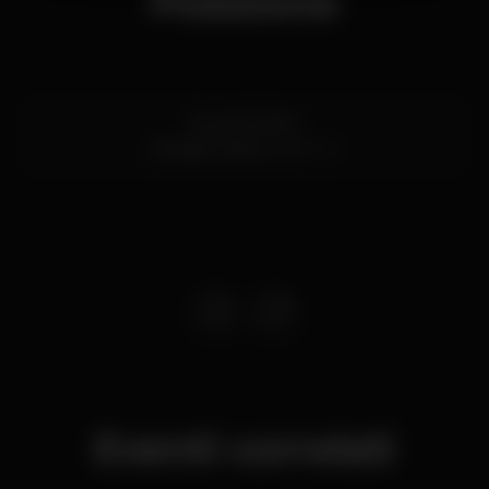
Posizione
Rua do Facho
Almada,
Lisboa
2829-511
Eventi correlati