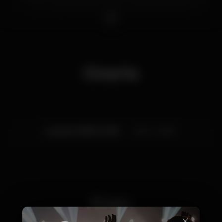
ser a vossa família durante os próximos anos!!
Orario
Lunedì, 23/09, 2019
21:00 - 06:00
Foto
×