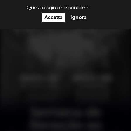
Cerca...
Questa pagina è disponibile in
Accetta
Ignora
Semana de
Receção ao