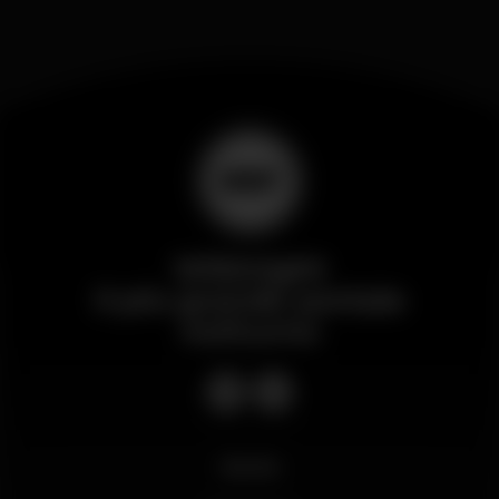
Wikinight
Il più grande portale
notturno
Novità