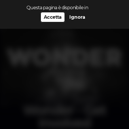
Cerca...
Questa pagina è disponibile in
Accetta
Ignora
Wonder - Get
Involved