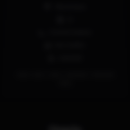
Pista de dança
DJ
Zona de fumadores
Bar completo
Acesso fácil
lisboa
party
urban
urbanbeach
GetInvolved
lisbon
Orario