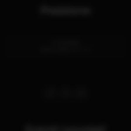
Posizione
Av. de Brasília
Santos,
Lisboa
1200-109
Eventi correlati