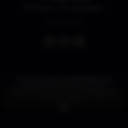
Discoteca
K Urban Beach
Evento concluso
Dia 30 temos mais uma noite épica!! Abrimos as
portas da Wonder para te dar uma noite
#GetInvolved como só tu a conheces! Já sabes, vem
cedo, e como é tudo feito só para ti, a entrada é pela
porta da Wonder!