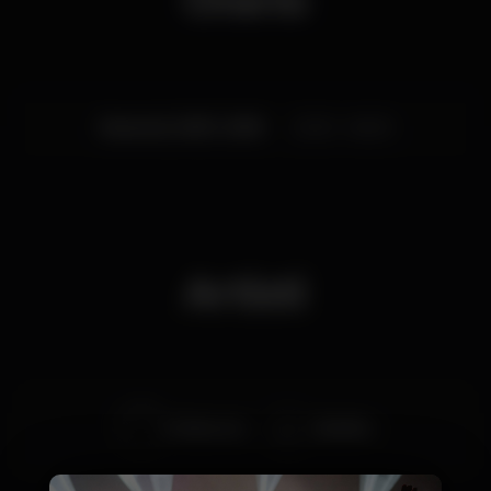
Venerdì, 30/11, 2018
23:30 - 06:00
Artisti
DJ Burnout
BdaSilva