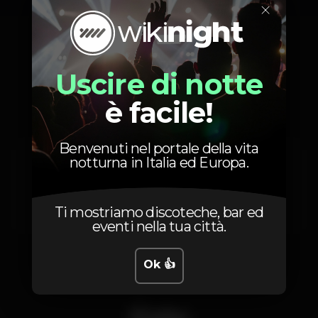
×
Prezzi
Uscire di notte
è facile!
Benvenuti nel portale della vita
12
Elas
notturna in Italia ed Europa.
na guest list
12
Eles
na guest list
Ti mostriamo discoteche, bar ed
eventi nella tua città.
Ok 👍