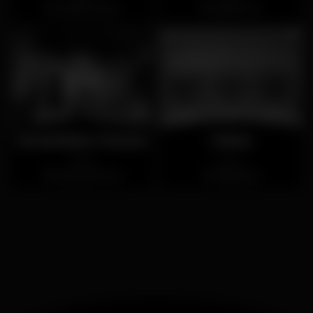
Cais do Sodré
Santa Cruz
Sol da Barra Terrace
J'aime
Aperto
Aperto
Paço de Arcos
Massamá