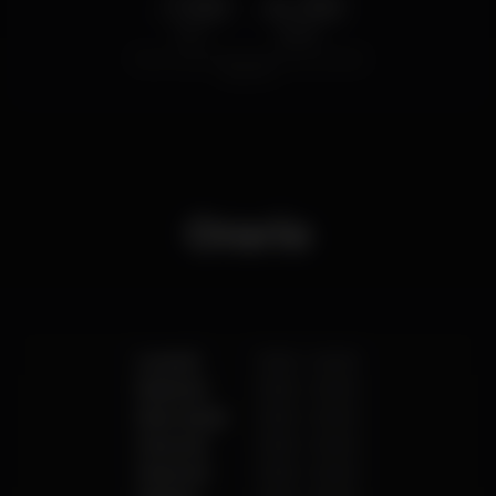
1.50
4.00
€
€
Birra
Distillato
Prezzo medio del set di birre e del set di distillati
disponibili.
Orario
Lunedì
10:00
-
02:00
Martedì
10:00
-
02:00
Mercoledì
10:00
-
02:00
Giovedì
10:00
-
02:00
Venerdì
10:00
-
02:00