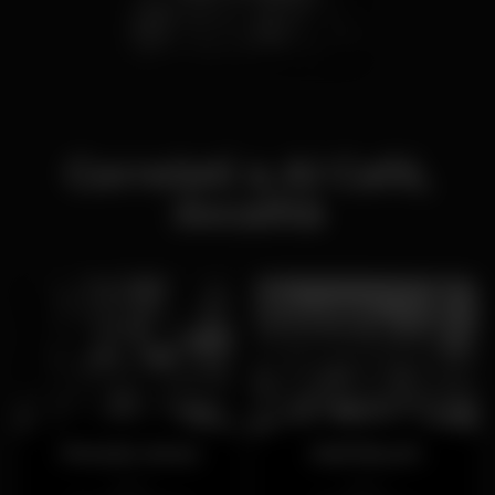
Correlati a Al Café,
:località
Pensão Amor
Dali Beach
Aperto
Aperto