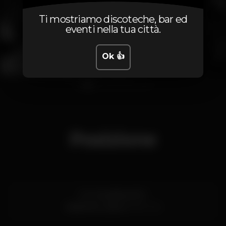
Ti mostriamo discoteche, bar ed
eventi nella tua città.
Ok 👍
1
2
3
4
5
6
7
8
Posizione
R. D. Estefânia 151C
Saldanha,
Lisboa
1000-154