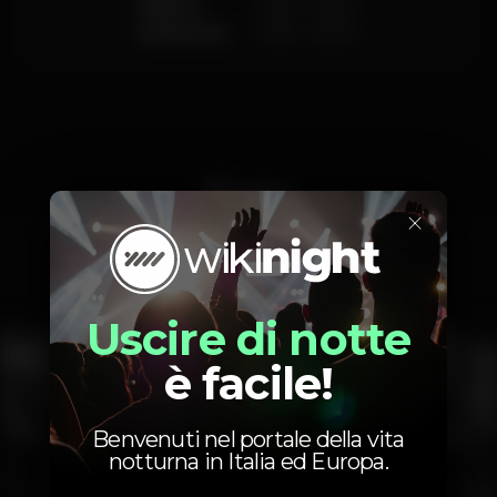
Sabato
14:00
-
02:00
Domenica
14:00
-
02:00
Foto
×
Interior
Exterior
Ementa
Uscire di notte
è facile!
Benvenuti nel portale della vita
notturna in Italia ed Europa.