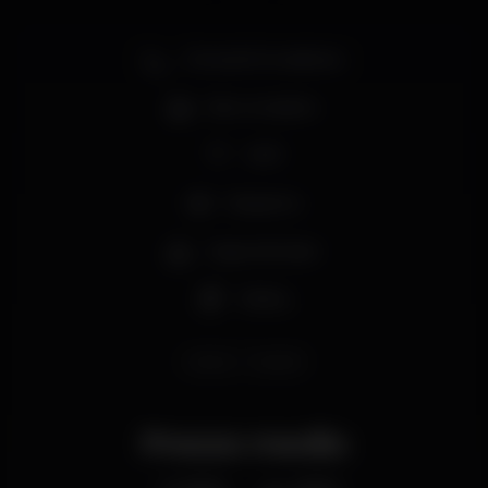
Zona de fumadores
Bar completo
Wi-fi
Desporto
Jogos de lazer
Shisha
shisha
hookah
Prezzo medio