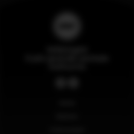
Wikinight
Il più grande portale
notturno
Novità
Business
Il mio account