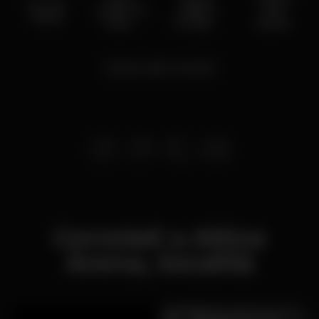
As I Lay
Potter e a
Adams
dos
Dying
Ordem
So Happy
Queen
da Fénix
It Hurts
Live 22
Carica altri eventi
Correlati a Altice
Arena, :località