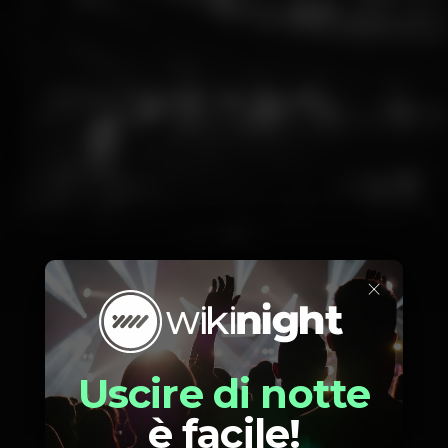
1
2
3
4
×
Posizione
Uscire di notte
è facile!