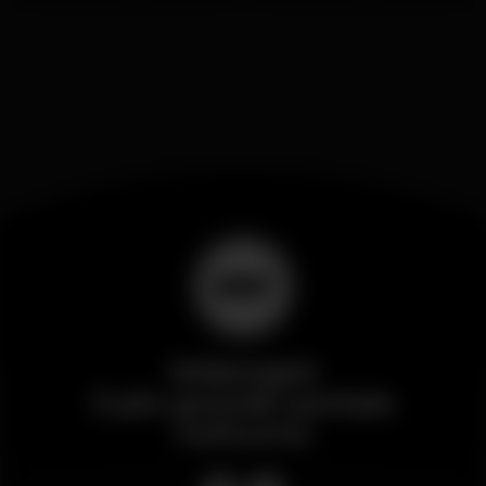
Wikinight
Il più grande portale
notturno