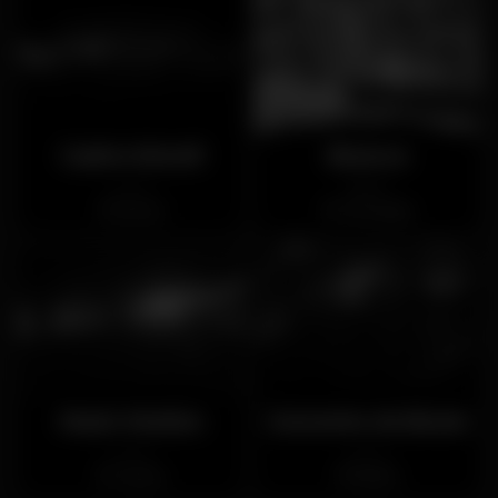
Casino Estoril
Bounce
Chiuso
Aperto
Estoril
Carnaxide
Music Station
Convento do Beato
Chiuso
Chiuso
Lisboa
Beato