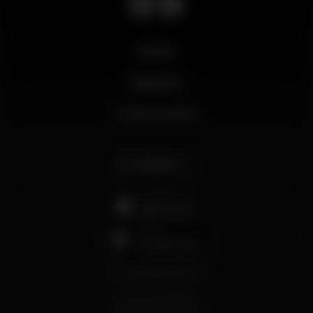
Novità
Business
Il mio account
Italiano
support@wikinight.eu
Termini e Condizioni
Informativa sulla Privacy