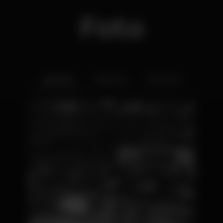
Foto
Interior
Exterior
Ementa