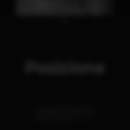
1
Posizione
Avenida João Crisóstomo 15
Saldanha,
Lisboa
1000-177