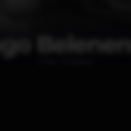
ngo Belenen
Altro
Saldanha