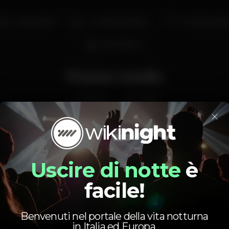
Acesso fácil
Comida / bebida
Entrada gráti
Bar aberto
Prezzo medio
1.00
4.00
€
€
×
Birra
Distillato
Prezzo medio del set di birre e del set di distillati
disponibili.
Uscire di notte
è
facile!
Benvenuti nel portale della vita notturna
in Italia ed Europa.