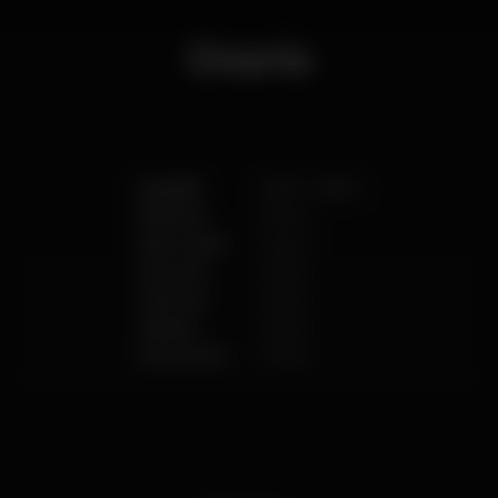
Orario
Lunedì
23:30
-
06:00
Martedì
Chiuso
Mercoledì
Chiuso
Giovedì
Chiuso
Venerdì
Chiuso
Sabato
Chiuso
Domenica
Chiuso