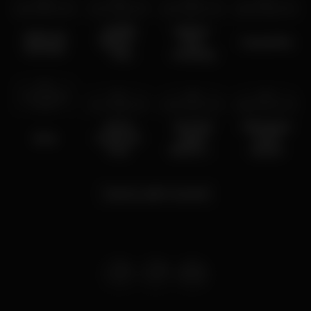
mer 31 dic
2025
mar 1 lug
2025
ven 27 giu
2025
sab 22 lug
2023
LADIES
Lakuna -
Noite de
NIGHT -
first
SunsetParadi
Estrelas
THE
meeting
C0MEBACK
mar 20 giu
2023
lun 4 lug
2022
ven 19 nov
2021
sab 13 nov
2021
Marta
Festival
Wiseguys
Jose
Summer
Super
from
Fest
Bock em
Lisbon
Stock
2021
Carica altri eventi