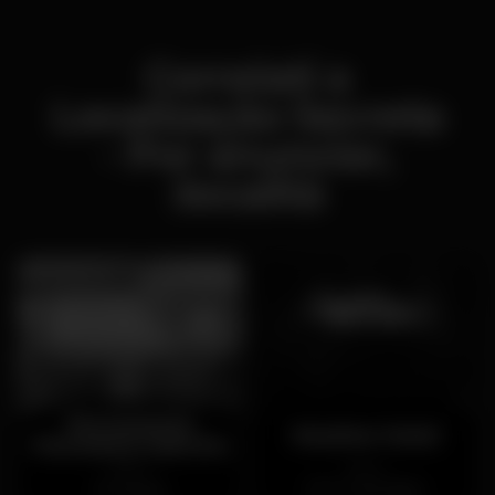
Correlati a
Localização Secreta
- Por anunciar,
:località
Restaurante
Maxime Hotel
Panorama Guincho
Aperto
Aperto
Cascais
Av. Liberdade