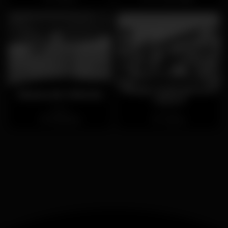
Village Underground
Museu do Oriente
Lisboa
Aperto
Chiuso
Alcântara
Lisboa