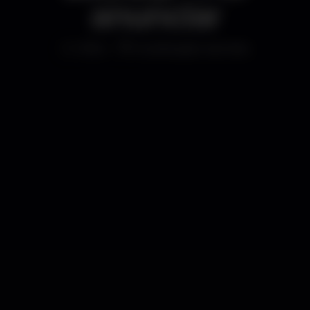
anunciar
Altro
localização secreta