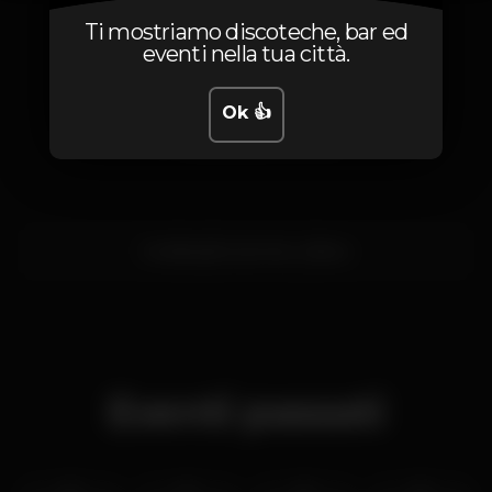
1
Ti mostriamo discoteche, bar ed
eventi nella tua città.
Ok 👍
Posizione
localização secreta,
Lisboa
Eventi passati