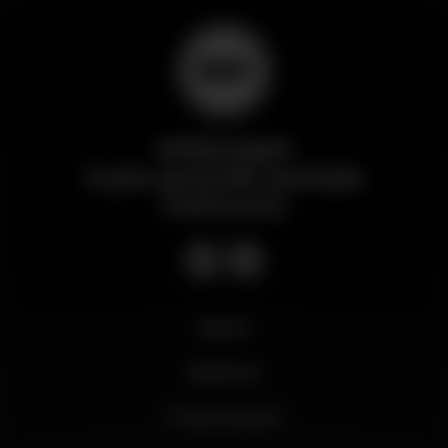
Wikinight
Il più grande portale
notturno
Novità
Business
Il mio account