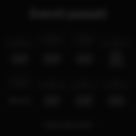
Eventi passati
ven 27 gen
ven 13 gen
ven 10 feb
2023
2023
2023
dom 1 gen
2023
NEW
WICKED
WICKED
Wicked
YEAR’S
RIDDIM
RIDDIM
RIDDIM
EVE by
WICKED
RIDDIM
dom 25 dic
2022
ven 23 dic
2022
gio 15 dic
2022
ven 9 dic
2022
Wicked
WICKED
Wicked
IRIE XMAS
Riddim
RIDDIM
RIDDIM
Carica altri eventi