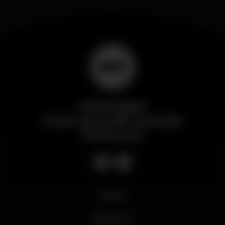
Wikinight
Il più grande portale
notturno
Novità
Business