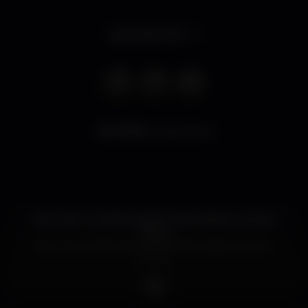
Apre alle 23:00
7.772
visualizzazioni
Novo bar no Cais do Sodré onde podes ouvir boa
música.
New wave, indie rock, electrónica, deep house e
house.