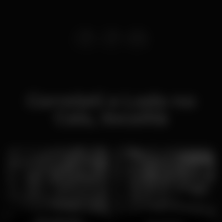
Correlati a Lodo no
Cais, :località
Stravinsky