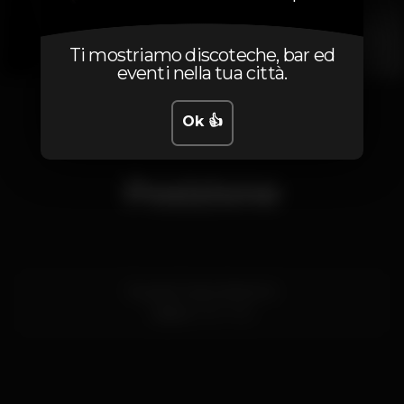
Ti mostriamo discoteche, bar ed
eventi nella tua città.
1
2
3
Ok 👍
Posizione
Rua do Corpo Santo 14
Lisboa
1200-182