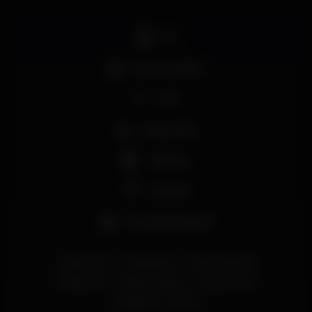
DJ
Bar completo
Wi-fi
Acesso fácil
+18 anos
Cocktail
Cerveja artesanal
#lodonocais
#caisdosodre
#lisbonnightlife
#letsdance
#lisbonclubbing
#Housemusic
#Indierock
#Rock