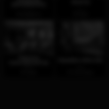
Etc&Tal
(ENCERRADO)
Chiuso
Chiuso
Alcabideche
Oeiras
Palmtree
Republica Wine Bar
International Pub
Aperto
Aperto
Cascais
Torres Vedras