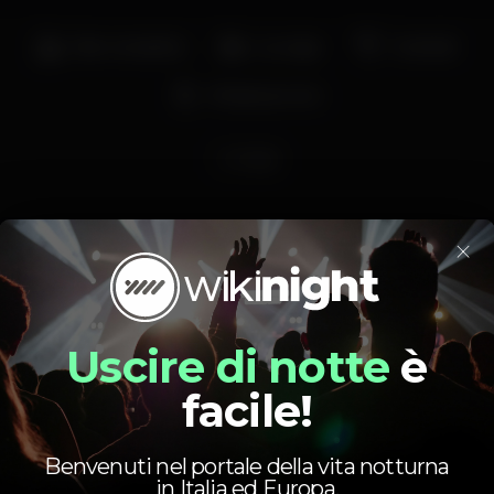
Bar completo
Lounge
Cocktail
Música ao vivo
vintage
×
Uscire di notte
è
Orario
facile!
Benvenuti nel portale della vita notturna
in Italia ed Europa.