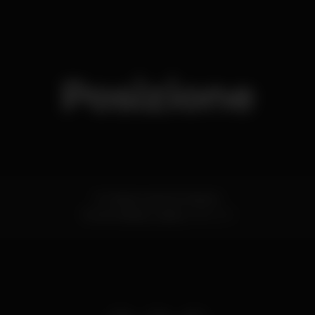
Posizione
R. Celeiros de Sta. Maria 3
Torres Vedras,
Lisboa
2560-671