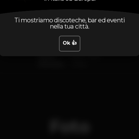
Lunedì
Chiuso
Ti mostriamo discoteche, bar ed eventi
Martedì
Chiuso
nella tua città.
Mercoledì
Chiuso
Giovedì
Chiuso
Ok 👍
Venerdì
22:00
-
06:00
Sabato
22:00
-
06:00
Domenica
Chiuso
Foto