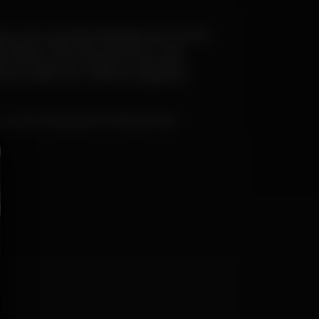
ao unir a profundidade da música
de dança não são opostos, mas
a como uma viagem sonora e
scendência, criando ligações
lguns dos palcos e festivais mais