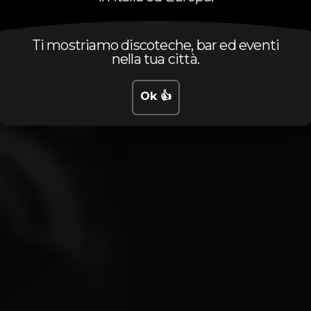
mentos altos do verão em Portugal, com Padre Guilherme a 
Ti mostriamo discoteche, bar ed eventi
lara do seu impacto artístico e da ligação cada vez mais forte e
nella tua città.
Ok 👍