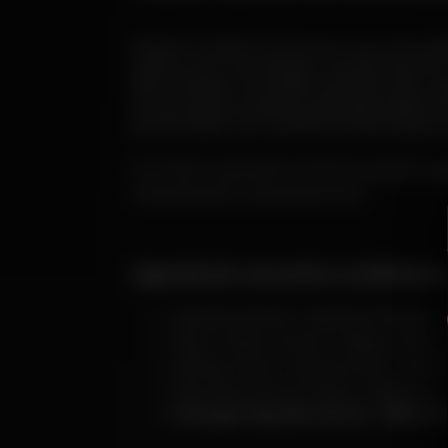
Padre Guilherme tornou-se uma ref
sacra com a energia crua do techno.
dimensões complementares da mes
emocional, onde a pulsação eletró
profundas com públicos de todas as
Em 2026, o sacerdote e DJ português prepar
relevantes da música eletrónica.
Agenda de concertos confirmado
Espanha, Sevilha - Rebels at Pandora -
Reino Unido, Londres - Ministry of Sou
Albânia, Tirana - Olympic Park - 07 de
República Checa, Ostrava - Beats For 
Portugal, Figueira da Foz - RFM SOM