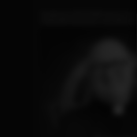
A presença no RFM SOMNII marca um dos mo
música eletrónica do país. Uma confirmação c