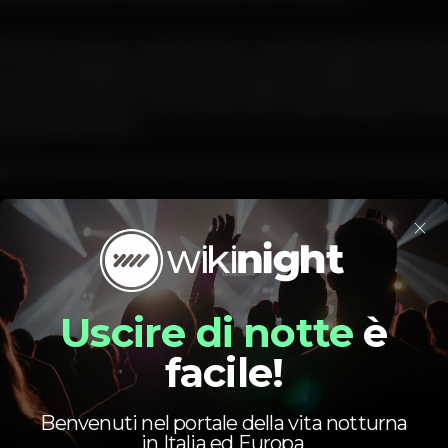
erência única no panorama musical internacional 
 O seu trabalho prova que espiritualidade e pista 
ma experiência humana. Cada atuação é pensad
nica convive com momentos de contemplação e tran
 sensibilidades.
a uma agenda internacional de grande impacto, passando por a
×
s:
Uscire di notte
è
 31 de janeiro de 2026
nd - 06 de fevereiro de 2026
facile!
 fevereiro de 2026
Love - 04 de julho de 2026
NII - 11 de julho de 2026
Benvenuti nel portale della vita notturna
in Italia ed Europa.