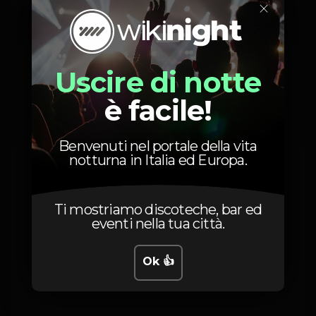
×
Uscire di notte
è facile!
Benvenuti nel portale della vita
notturna in Italia ed Europa.
Ti mostriamo discoteche, bar ed
eventi nella tua città.
Ok 👍