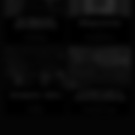
Gin Signature
Effegroove bar
(ENCERRADO)
Chiuso
Chiuso
Boavista
Matosinhos
A Jogar é que a
Bonaparte - Baixa
Gente se Entende
Chiuso
Chiuso
Baixa
Vila do Conde