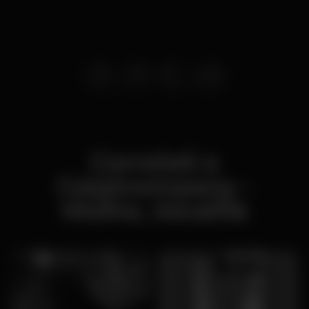
Correlati a
Caipicompany -
Molhe, :località