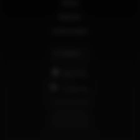
Novità
Business
Il mio account
Italiano
support@wikinight.eu
Termini e Condizioni
Informativa sulla Privacy
Informativa sui Cookie
© 2026 Wikinight. Tutti i diritti riservati