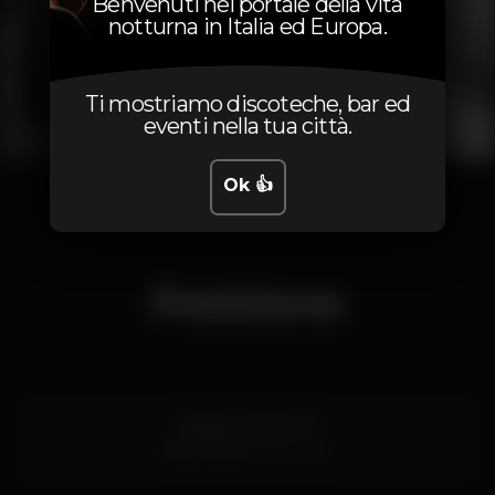
Benvenuti nel portale della vita
notturna in Italia ed Europa.
Ti mostriamo discoteche, bar ed
eventi nella tua città.
1
2
3
4
Ok 👍
Posizione
Praia do Molhe 34
Foz,
Porto
4000-000