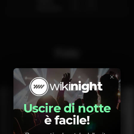
Sabato
10:00
-
03:00
Domenica
10:00
-
02:00
Foto
×
Interior
Exterior
Ementa
Uscire di notte
è facile!