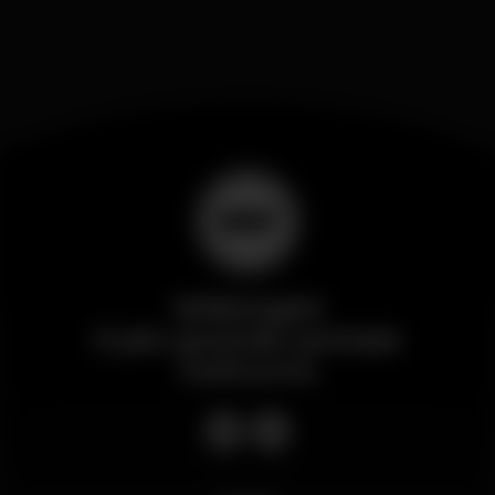
Wikinight
Il più grande portale
notturno