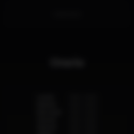
caipicompany
Orario
Lunedì
10:00
-
02:00
Martedì
10:00
-
02:00
Mercoledì
10:00
-
02:00
Giovedì
10:00
-
02:00
Venerdì
10:00
-
03:00