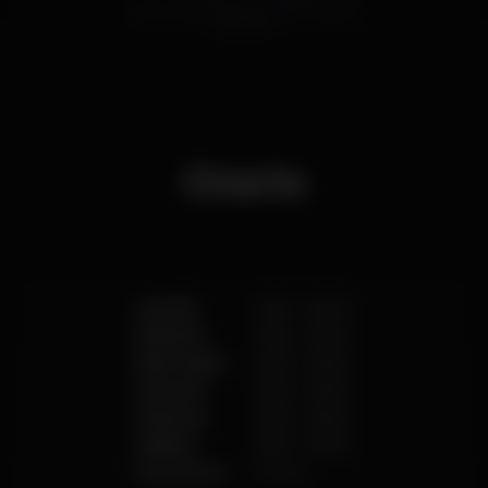
Prezzo medio del set di birre e del set di distillati
disponibili.
Orario
Lunedì
21:00
-
05:00
Martedì
21:00
-
05:00
Mercoledì
21:00
-
05:00
Giovedì
21:00
-
05:00
Venerdì
21:00
-
05:00
Sabato
21:00
-
05:00
Domenica
Chiuso