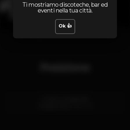
Ti mostriamo discoteche, bar ed
eventi nella tua città.
Ok 👍
1
2
3
4
5
6
7
8
9
10
11
12
Posizione
R. Faria Guimarães 309
Trindade,
Porto
4000-203