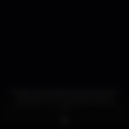
Quando o Sol se esconde, no Pajú, sob a luz ténue
das velas, (re)encontram-se amigos, juntam-se
gerações, discute-se a vida, sempre em ambiente
familiar.