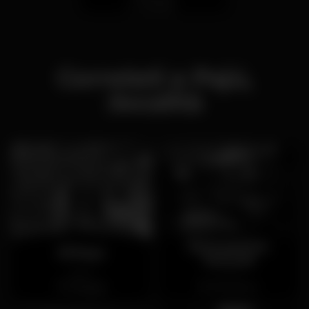
Correlati a Pajú,
:località
Restaurante
El Reys
Sensual
Aperto
Chiuso
Miragaia
Perosinho