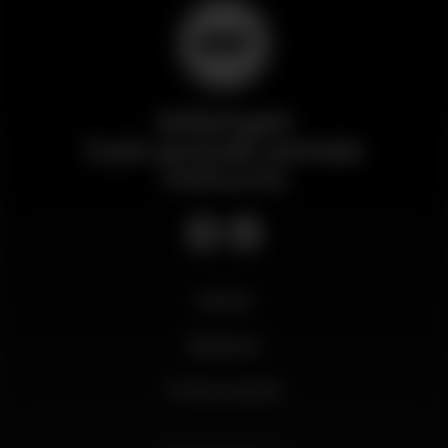
Wikinight
Il più grande portale
notturno
Novità
Business
Il mio account