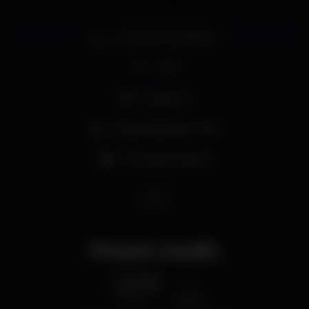
Zona de fumadores
Wi-fi
Desporto
Degustação de vinho
Cerveja artesanal
paju
Prezzo medio
2.00
-
€
Birra
Distillato