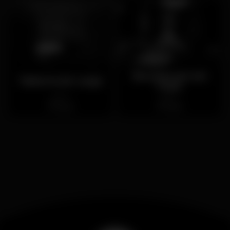
Era uma vez em
Taberna do Largo
Paris
Aperto
Aperto
Baixa
Baixa