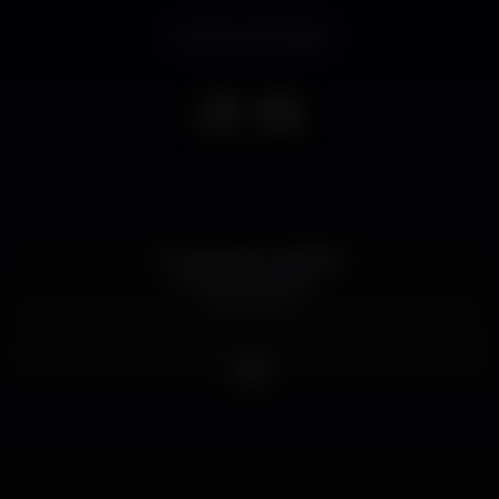
Evento terminado
O aniversário do Boss!!!
Muitas surpresas....
fica atento!