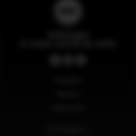
Wikinight
O maior portal da noite
Novidades
Business
Minha conta
Português