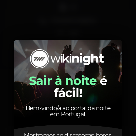
DJ
Zona de fumadores
Wi-fi
×
sintra
kafka
Sair à noite
é
fácil!
Horário
Bem-vindo/a ao portal da noite
em Portugal.
Mostramos-te discotecas, bares,
Sexta, 22/06, 2018
23:00 - 06:00