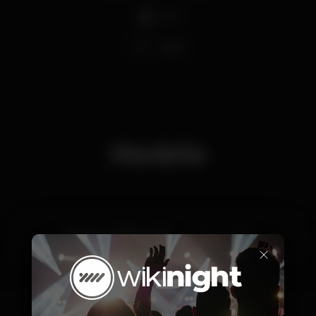
DJ
Wi-fi
Horário
Sábado, 23/03, 2019
23:55 - 06:00
×