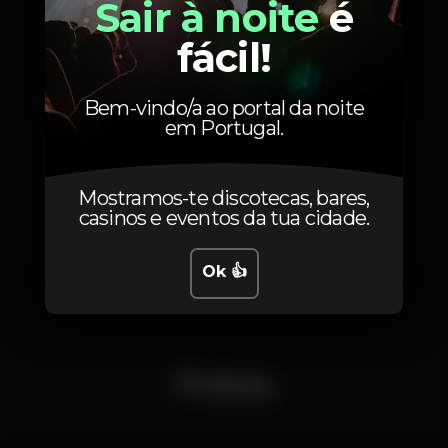
Sair à noite
é
Preços
fácil!
Bem-vindo/a ao portal da noite
em Portugal.
10
Guestlist
com 1 bebida
Mostramos-te discotecas, bares,
15
Sem guestlist
casinos e eventos da tua cidade.
com 1 bebida - até às 2h
Ok 👍
Fotos