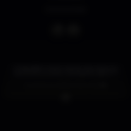
Evento terminado
O Mega Baile Funketon está de volta a Lisboa, em
Março! Vamo te ensinar tudo direitinho, assim, ó ??
Ai, vamo lá, vai, vai, Bola rebola, rebola!❤️
Neste Mega Baile Funk e Reggaeton poderá contar
com os maiores Hits de Kevinho, Anitta,MALUMA,
Natti Natasha, MC Livinho, Dennis DJ, Nicky Jam e
Ludmilla, entre outros tantos!
A gerência reserva o direito de admissão à entrada.