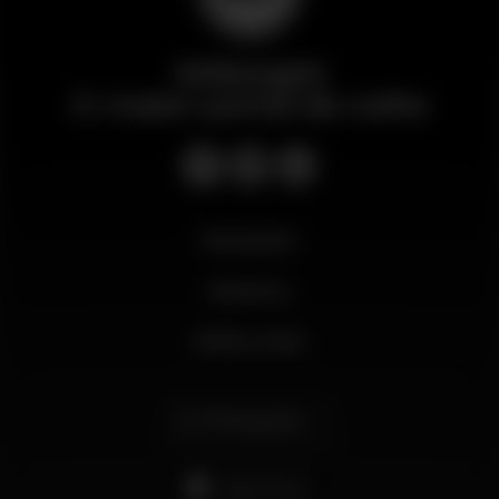
Wikinight
O maior portal da noite
Novidades
Business
Minha conta
Português