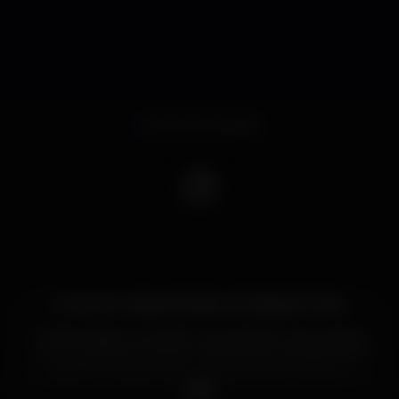
Evento terminado
Funk-Se In Lisboa ⦿ Bolero ⦿ Sábado 10 Mar
O Maior Baile Funk da Europa está de volta à Lisboa
:) Em 3 anos de Funk-Se, + de 100 MIL pessoas em 8
países, 20 cidades de 2 continentes já curtiram o
evento.