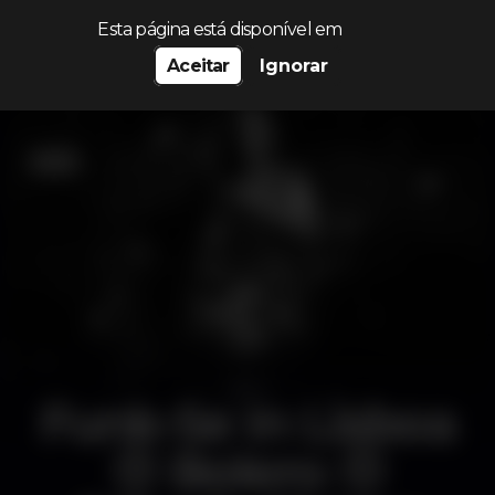
Procurar…
Esta página está disponível em
Aceitar
Ignorar
Funk-Se In Lisboa
⦿ Bolero ⦿