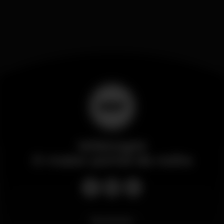
Wikinight
O maior portal da noite
Novidades