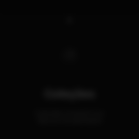
1
Coleções
Onde beber cerveja até 1 euro
Bares com Cerveja artesanal