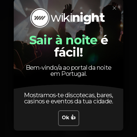
×
✰ Promoção Especial para Aniversariantes ✰
WhatsApp: +351 938 119 680
Sábado, 10/03, 2018
23:57 - 06:00
☷ Realização ☷
Sair à noite
é
⊳ UNIQ
fácil!
Bem-vindo/a ao portal da noite
Preços
em Portugal.
Mostramos-te discotecas, bares,
casinos e eventos da tua cidade.
7
Antecipado
Ok 👍
10
Porta
Até às 2:00h