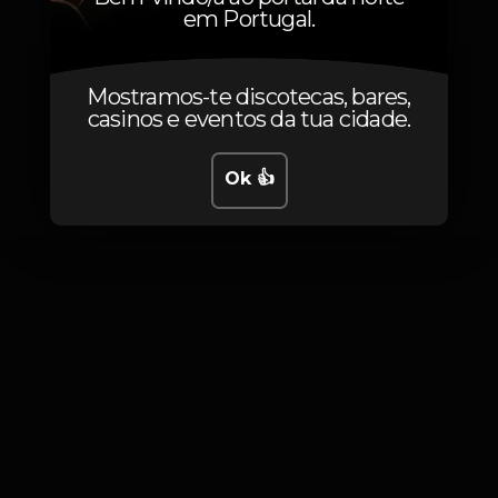
Dj Simone
em Portugal.
Mostramos-te discotecas, bares,
casinos e eventos da tua cidade.
Fotos
Ok 👍