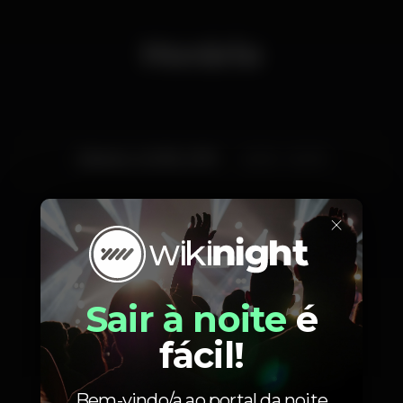
Horário
Sábado, 24/08, 2019
22:00 - 02:00
×
Artistas
Sair à noite
é
fácil!
Bem-vindo/a ao portal da noite