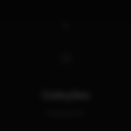
1
Coleções
Música Eletrónica