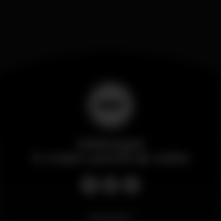
Wikinight
O maior portal da noite
Novidades