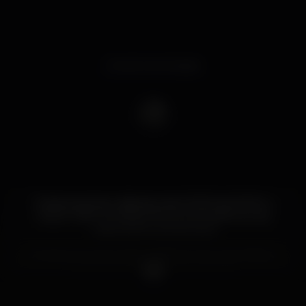
Evento terminado
Todas as sextas e sábados, das 22h00 às 02h00, o
Vogue Café convidará DJs que animarão as suas
noites de fim-de-semana!
Conheça o nosso espaço,desfrute do nosso Pátio e
delicie-se com os nossos cocktails.