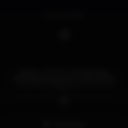
Evento terminado
29/Junho ? ????? ????? ? Pool Party & Pista 2
As festas Santa Power trazem o melhor de Santa
Cruz à Discoteca Faraó, para animar a Pista 2 e a
Pool ?‍♀
????? ? ? DJ BIG-G ▪ Dj Naré Helder ▪ UpCrazy
???? ? Dj Pedro Cruz▪ Dj Foka aka Rodrigo Miranda
Pista de dança