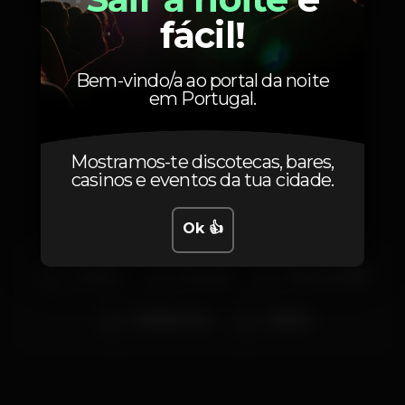
fácil!
Sábado, 29/06, 2019
23:55 - 06:00
Bem-vindo/a ao portal da noite
em Portugal.
Artistas
Mostramos-te discotecas, bares,
casinos e eventos da tua cidade.
Ok 👍
DJ BIG-G
UpCrazy
Dj Naré Helder
Dj Pedro Cruz
Dj Foka