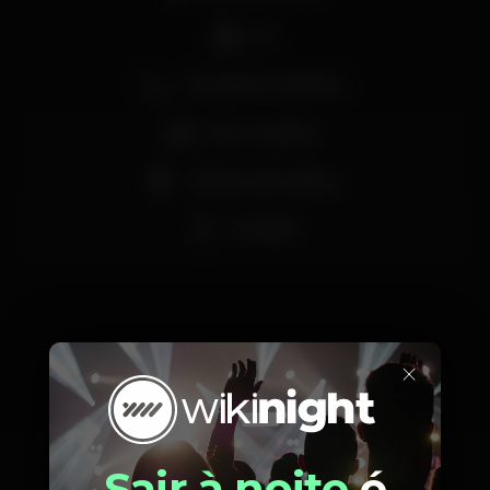
DJ
Zona de fumadores
Bar completo
Máquina de tabaco
Privados
×
Horário
Sair à noite
é