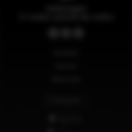
Wikinight
O maior portal da noite
Novidades
Business
Minha conta
Português