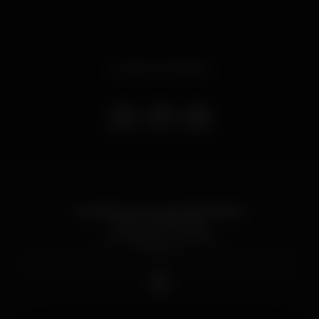
Evento terminado
Entrada com Guest até às 3h00
9 MILLER // DJ BIG
27 JANEIRO - SEXTA
TWICE