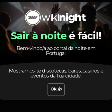
×
Horário
Sair à noite
é fácil!
Bem-vindo/a ao portal da noite em
Portugal.
Mostramos-te discotecas, bares, casinos e
Terça, 30/07, 2019
15:00 - 02:00
eventos da tua cidade.
Ok 👍