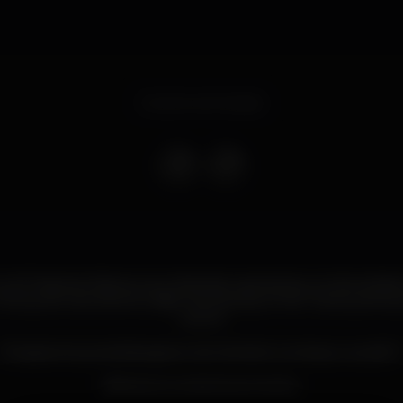
Evento terminado
 no 40 Degrees Vilamoura, a Heineken apresenta um dos artista
ris, autor dos Hits Mundiais "Vai rebola pro Pai", "Senta, senta, 
outros.
Prepara-te que ainda agora o termómetro começou a subir! ?
Bilhetes à venda brevemente.