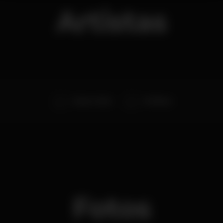
Artistas
Kevin o Chris
DJ Simon
Fotos