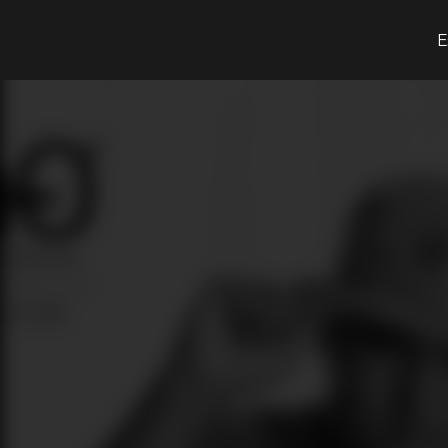
O que procuras?
E