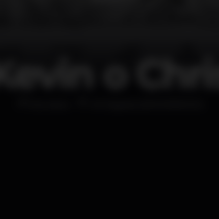
Kevin o Chri
Discoteca
40 Degrees (ENCERRADO)