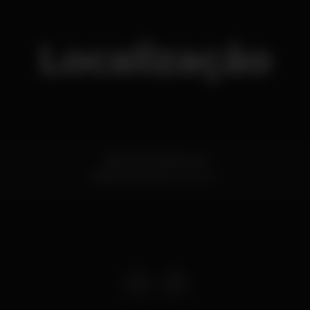
Localização
Marina de Vilamoura
Vilamoura,
Faro
8125-507