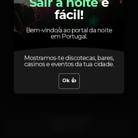
Sair à noite
é
Horário
fácil!
Bem-vindo/a ao portal da noite
em Portugal.
Quinta, 16/11, 2023
23:59 - 04:00
Mostramos-te discotecas, bares,
casinos e eventos da tua cidade.
Ok 👍
Localização
Rua do Prior 21/23
Faro
8000-301