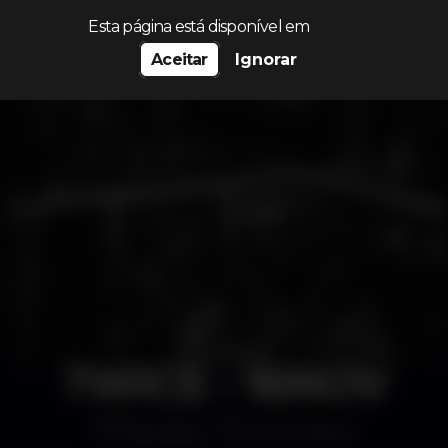
Procurar…
Esta página está disponível em
Aceitar
Ignorar
TWICE - 16NOV
Discoteca
Twice Disco