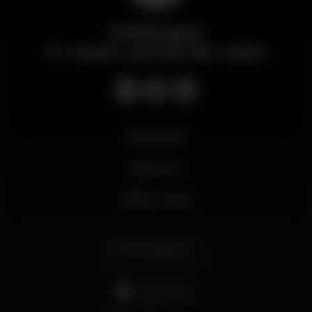
Wikinight
O maior portal da noite
Novidades
Business
Minha conta
Português