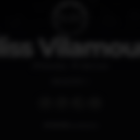
liss Vilamou
Discoteca
Vilamoura
Abre às 23:30
76.775
visualizações