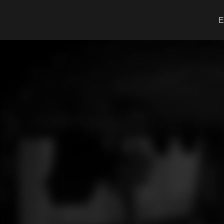
O que procuras?
E