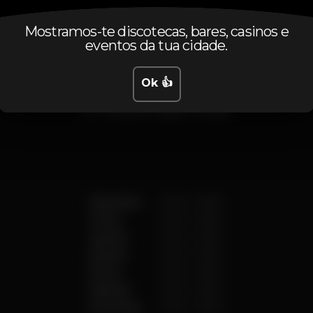
Mostramos-te discotecas, bares, casinos e
eventos da tua cidade.
Horário
Ok 👍
Segunda
23:30
-
06:00
Terça
23:30
-
06:00
Quarta
23:30
-
06:00
Quinta
23:30
-
06:00
Sexta
23:30
-
06:00
Sábado
23:30
-
06:00
Domingo
23:30
-
06:00