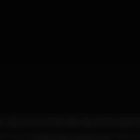
 em 2011 como um clube de verão, proporcionando experiênci
 o objectivo de tornar cada verão inesquecível. Um espaço jov
s 3 anos sem atividade devido à pandemia covid-19. Desta vez