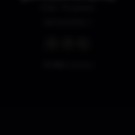
Bar
Quarteira
Aberto até às 19:30
7.684
visualizações