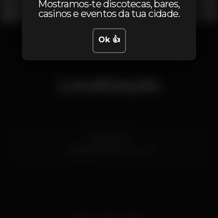
Mostramos-te discotecas, bares,
casinos e eventos da tua cidade.
1
2
3
Ok 👍
Localização
Rua do Sol
Quarteira,
Faro
8125-468