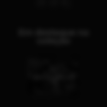
Em destaque na
coleção
Bares com música ao
vivo