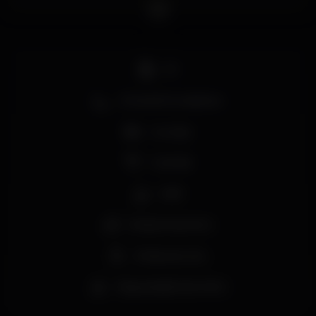
DJ
Zona de fumadores
Lounge
Cocktail
Café
Estacionamento
Música ao vivo
Degustação de vinho