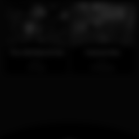
The Old Barrel Pub
Fastnet Bar
Aberto
Aberto
Tavira
Albufeira