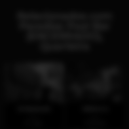
Relacionados com
Paradise Pool Bar
(ENCERRADO),
Quarteira
Ol' Bastard's
Wild & Co
Aberto
Aberto
Lagos
Albufeira