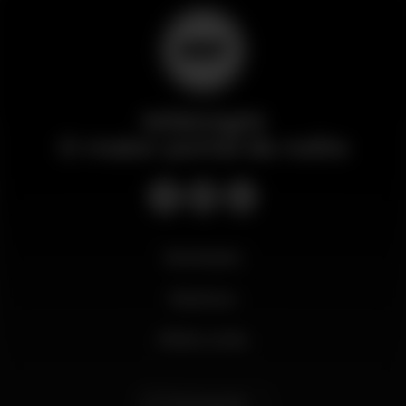
Wikinight
O maior portal da noite
Novidades
Business
Minha conta
Português