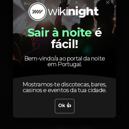
×
Partners:
Erasmus Life Lisbon Wiki Night
Reserva já a tua entrada:
Artistas
#SnowFest #8Edição #KUrbanBeach #grupok
Sair à noite
é
#summersundays #FestadoAno #FinaldeAulas
#acabaremgrandee
fácil!
#domingosmagicos #noitesépicas #melhoresnoites
------------------------ CARTAZ 4 PISTAS ---------------------
PISTA PRINCIPAL
Bem-vindo/a ao portal da noite
Sightseer
Atomyk
VODZY
em Portugal.
ARTISTAS ANUNCIAR BREVEMENTE
DJWARZONE
Master G
Pedrinho
-PEDRINHO
Mostramos-te discotecas, bares,
https://www.facebook.com/pedro.barata.969
AMORIM
casinos e eventos da tua cidade.
-WONDER
Ok 👍
WARZONE
BOX
-MASTER G
https://www.facebook.com/DjMast3rG