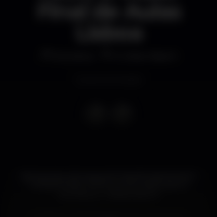
Final de Aulas
Lisboa
Discoteca
K Urban Beach
Evento terminado
18 Dezembro (Domingo) 8ª EDIÇÃO SNOW FEST
O MAIOR FINAL DE AULAS DE LISBOA (100 %
ORIGINAL) K URBAN BEACH
Lembras-te das Edições dos Anos Anteriores?