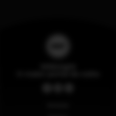
Wikinight
O maior portal da noite
Novidades