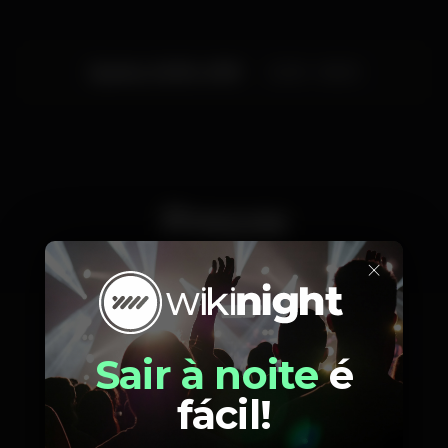
Quarta, 24/04, 2019
23:30 - 06:00
Preços
×
15
Guest List
Sair à noite
é
fácil!