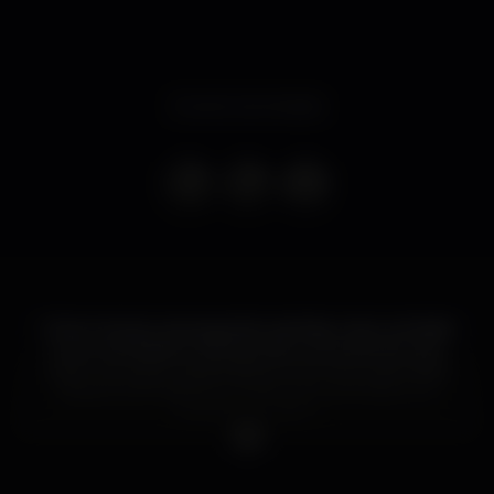
Evento terminado
O bom tempo vai pregando partidas, mas a verdade
é que as bebidas cheias de gelo, as temperaturas a
subir e as noite longas estão aí à porta! Quarta-feira,
véspera de feriado, prometemos uma noite com
cheirinho a verão ?
Garrafas:
Mesas - 100€ cada com direito a 1 garrafa e 3