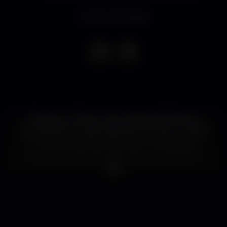
Evento terminado
Arranje-se, coloque os seus sapatos de dança e
venha divertir-se neste espectacular tributo a Abba:
um espectáculo deslumbrante onde poderá ver e
ouvir as canções que marcaram uma década e
ocuparam os tops de êxitos. Após a sua vitória na
Eurovisão em 1974 com "Waterloo", os Abba
converteram-se num fenómeno global, com êxitos
atrás de êxitos: "Mamma Mia", "Honey", "Take a
Chance on Me" e baladas como "Fernando" e "The
Winner Takes It All".
Este espectáculo irá captar a essência e o estilo tão