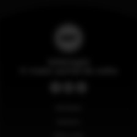
Wikinight
O maior portal da noite
Novidades
Business
Minha conta