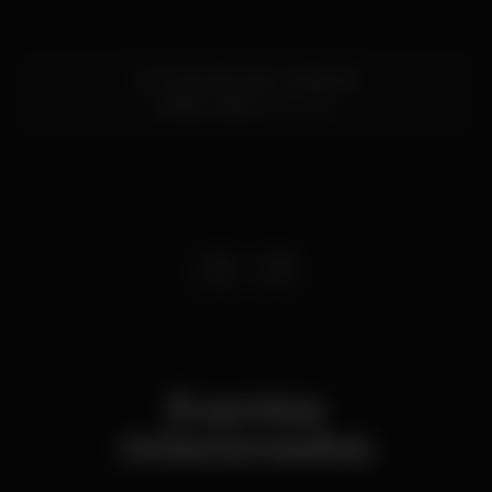
R. Portas de Santo Antão 96
Rossio,
Lisboa
1150-269
Eventos
relacionados