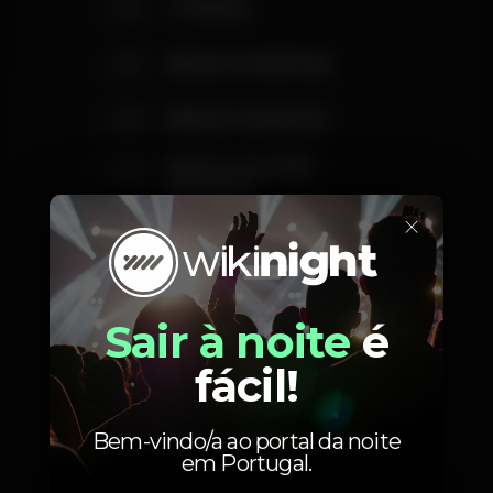
30
2ª Plateia
25
Balcão Central Imp
25
Balcão Central Par
20
Balcão Imp Visib
Reduzida
×
20
Balcão Par Visib Reduzida
Sair à noite
é
fácil!
Fotos
Bem-vindo/a ao portal da noite
em Portugal.