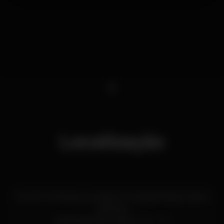
1
Localização
Av. Inf. D. Henrique, armazém A, Cais da Pedra a Santa
Apolónia
Santa Apolónia,
Lisboa
1950-376