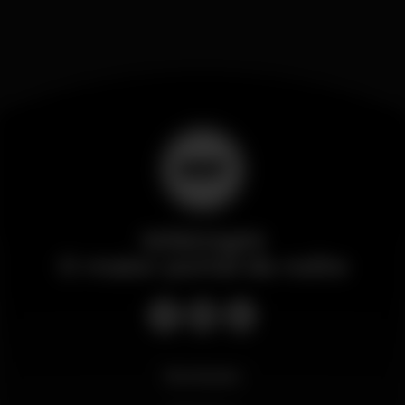
Wikinight
O maior portal da noite
Novidades