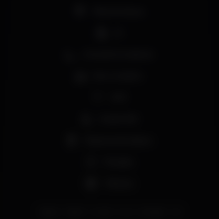
Pista de dança
DJ
Zona de fumadores
Bar completo
Wi-fi
Acesso fácil
Máquina de tabaco
Privados
+18 anos
lisboa
lisbon
music
lux
luxfragil
LX