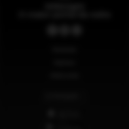
Wikinight
O maior portal da noite
Novidades
Business
Minha conta
Português