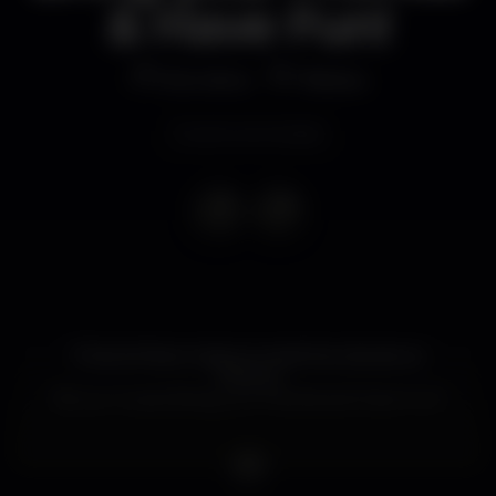
& Have Fun!
Discoteca
Plateau
Evento terminado
É Sexta Feira e todos os caminhos vão dar ao
Plateau!
"Be our Guest, Bring your Friends and Have Fun!"