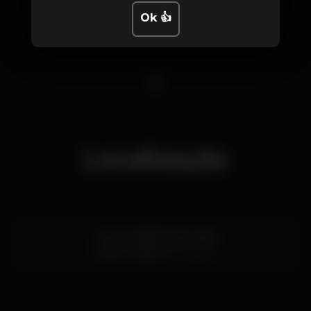
Ok 👍
1
Localização
Rua escadinhas da praia
Santos,
Lisboa
1200-769