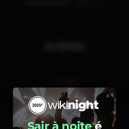
Quinta, 13/09, 2018
22:00 - 04:00
produzida em parceria com little jon aka Branko, e
Sou(l) de Lisboa, editado pela Planobau/Dikaza. Este
ano está a preparar Requiem, um disco que parte
da experiência de perda e é um regresso ao hip-
hop.
Artistas
Melo D
×
Sair à noite
é
Fotos