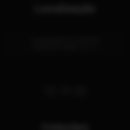
Localização
Cais da Ribeira Nova, Armazém B
Cais do Sodré,
Lisboa
1200-109
Coleções