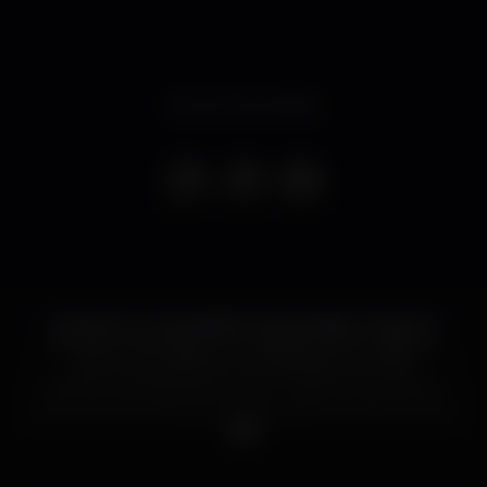
Evento terminado
Contacto é uma plataforma de artistas, músicos e
DJ’s que convergem num espírito livre e criativo e
procuram partilhar a sua vibração. As noites
Contacto caracterizam-se por “noites do encontro”,
porque como dizia Vinicius de Moraes “a vida é a arte
do encontro”.
Com a Música Negra (jazz, soul e funk), o afro e a
bossa nova propomo-nos embelezar, uma noite por