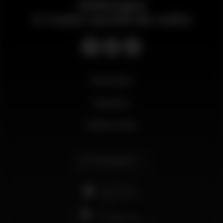
Wikinight
O maior portal da noite
Novidades
Business
Minha conta
Português