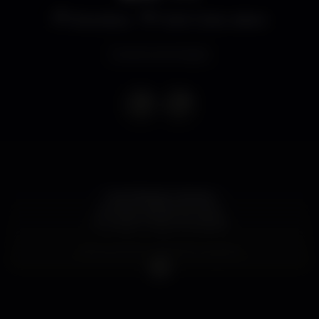
Discoteca
Posh Club Lisbon
Evento terminado
? DE FÉRIAS COM EX !
Primeira edição de 2020
Promete muita OUSADIA!
Brevemente mais informações!