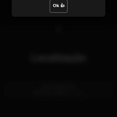
Ok 👍
1
Localização
Rua de São Bento
São Bento,
Lisboa
1200-820