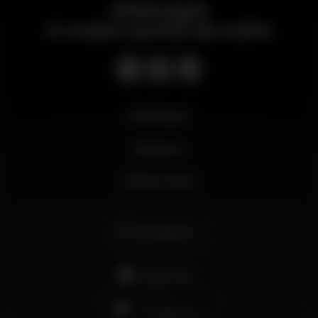
Wikinight
O maior portal da noite
Novidades
Business
Minha conta
Português