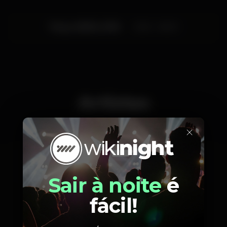
Terça, 05/06, 2018
23:55 - 06:00
Artistas
×
DJ Tiago Bandeiras
Sair à noite
é
fácil!