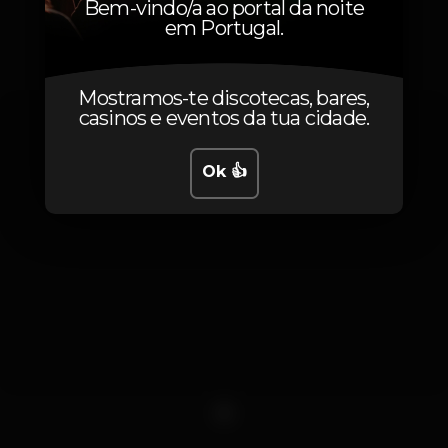
Bem-vindo/a ao portal da noite
em Portugal.
Fotos
Mostramos-te discotecas, bares,
casinos e eventos da tua cidade.
Ok 👍
1