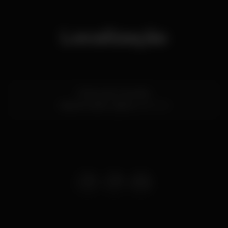
Localização
R. Nova do Carvalho
Cais do Sodré,
Lisboa
1200-014