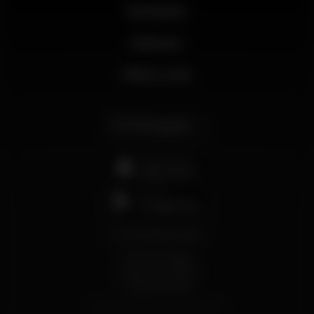
Novidades
Business
Minha conta
Português
support@wikinight.eu
Termos e Condições
Política de Privacidade
Política de Cookies
© 2026 Wikinight. Todos os direitos reservados