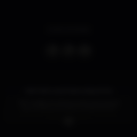
Evento terminado
Hello Hello Lovely Erasmus Boys & Girls,
This Tuesday the theme is what we've have all
been thinking: WE NEED SUMMER! NOW!
✰✰ENTRANCE✰✰✰
- Free entrance ALL NIGHT LONG with your ELL
card